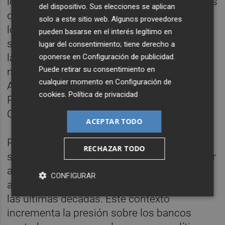
los mayores y más competitivos contratistas
del dispositivo. Sus elecciones se aplican
de defensa de Reino Unido, a su vez uno de
solo a este sitio web. Algunos proveedores
los principales exportadores de este tipo de
pueden basarse en el interés legítimo en
servicios en el mundo, facilita a la compañía
lugar del consentimiento; tiene derecho a
la consecución de contratos en los
oponerse en
Configuración de publicidad
.
Puede retirar su consentimiento en
mercados internacionales, en países como
cualquier momento en
Configuración de
Australia, Nueva Zelanda, Canadá o la citada
cookies
.
Política de privacidad
Polonia, entre otros", han destacado desde
Cobas.
ACEPTAR TODO
Por otro lado, Cobas AM ha indicado que la
RECHAZAR TODO
subida de los precios, que ya se dejaba notar
antes del conflicto, se ha recrudecido y ha
CONFIGURAR
alcanzado niveles que no se habían visto en
las últimas décadas. Este contexto
incrementa la presión sobre los bancos