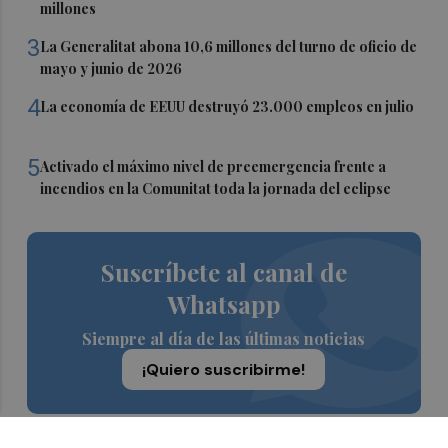
millones
3
La Generalitat abona 10,6 millones del turno de oficio de
mayo y junio de 2026
4
La economía de EEUU destruyó 23.000 empleos en julio
5
Activado el máximo nivel de preemergencia frente a
incendios en la Comunitat toda la jornada del eclipse
Suscríbete al canal de
Whatsapp
Siempre al día de las últimas noticias
¡Quiero suscribirme!