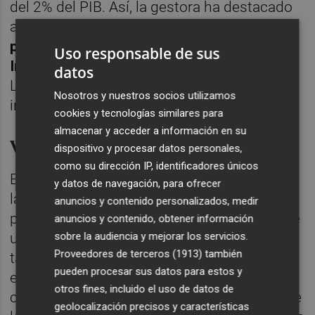
del 2% del PIB. Así, la gestora ha destacado
al
segundo mayor contratista de defensa
para el gobierno británico, Babcock
Uso responsable de sus
Internacional
, que cotiza en la Bolsa de
datos
Londres y tiene un peso en la cartera
Nosotros y nuestros socios utilizamos
internacional del 5,4%.
cookies y tecnologías similares para
almacenar y acceder a información en su
Ventajas competitivas
dispositivo y procesar datos personales,
como su dirección IP, identificadores únicos
Entre sus principales ventajas competitivas,
y datos de navegación, para ofrecer
la mayor parte de sus contratos son a largo
anuncios y contenido personalizados, medir
plazo y la visibilidad de sus actividades tiene
anuncios y contenido, obtener información
sobre la audiencia y mejorar los servicios.
una duración de décadas, en tanto que su
Proveedores de terceros (1913)
también
tamaño "da la posibilidad de generar
pueden procesar sus datos para estos y
economías de escala y, por tanto, diluir
otros fines, incluido el uso de datos de
costes". "El hecho de ser considerada una de
geolocalización precisos y características