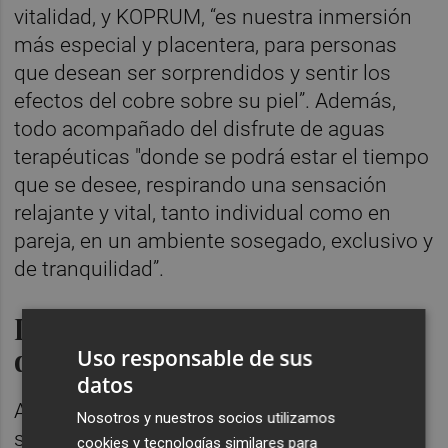
vitalidad, y KOPRUM, “es nuestra inmersión
más especial y placentera, para personas
que desean ser sorprendidos y sentir los
efectos del cobre sobre su piel”. Además,
todo acompañado del disfrute de aguas
terapéuticas "donde se podrá estar el tiempo
que se desee, respirando una sensación
relajante y vital, tanto individual como en
pareja, en un ambiente sosegado, exclusivo y
de tranquilidad”.
La sostenibilidad, un valor
diferencial
Uso responsable de sus
datos
A estos dos aspectos se une la
Nosotros y nuestros socios utilizamos
sostenibilidad, ya que los productos que
cookies y tecnologías similares para