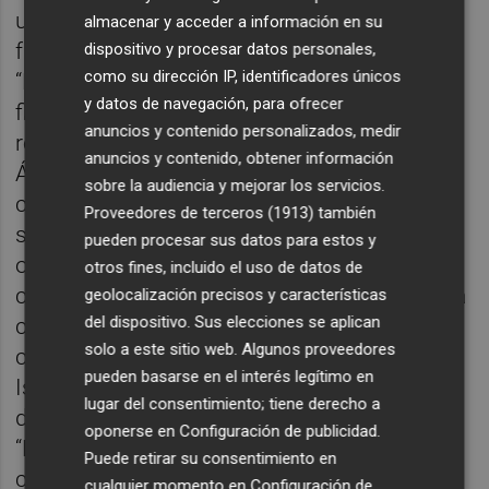
utilizan son de cosmética natural, de
almacenar y acceder a información en su
fabricación natural y procedencia ecológica.
dispositivo y procesar datos personales,
como su dirección IP, identificadores únicos
“En el mundo de la cosmética hay grandes
y datos de navegación, para ofrecer
firmas con productos de alta calidad y de
anuncios y contenido personalizados, medir
reconocido prestigio, pero, en Hammam Al
anuncios y contenido, obtener información
Ándalus buscábamos marcas que
sobre la audiencia y mejorar los servicios.
cumplieran con nuestra tríada
conceptual:
Proveedores de terceros (1913)
también
sostenibilidad, natural y ecológico. Esto nos
pueden procesar sus datos para estos y
obligó a desarrollar nuestra línea de
otros fines, incluido el uso de datos de
cosmética natural, Jardín de Hammam, para
geolocalización precisos y características
del dispositivo. Sus elecciones se aplican
completar así el círculo de hospitalidad y
solo a este sitio web. Algunos proveedores
coherencia que pretendemos”, explica
pueden basarse en el interés legítimo en
Ismael Tamayo, quien añade que la filosofía
lugar del consentimiento; tiene derecho a
de lo sostenible es para ellos lo principal.
oponerse en
Configuración de publicidad
.
“Respetamos el planeta con el máximo
Puede retirar su consentimiento en
compromiso posible y viable. La naturaleza
cualquier momento en
Configuración de