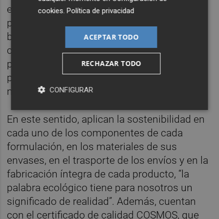
en todas sus manifestaciones nos
cookies
.
Política de privacidad
proporciona los mejores momentos de
bienestar y con Jardín de Hammam
ACEPTAR TODO
contribuimos y generamos el equilibrio que
procuramos a la salud y la belleza de las
RECHAZAR TODO
personas aprovechando los recursos
CONFIGURAR
naturales a nuestro alcance”.
En este sentido, aplican la sostenibilidad en
cada uno de los componentes de cada
formulación, en los materiales de sus
envases, en el trasporte de los envíos y en la
fabricación íntegra de cada producto, “la
palabra ecológico tiene para nosotros un
significado de realidad”. Además, cuentan
con el certificado de calidad COSMOS, que