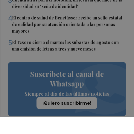
3
diversidad su "seña de identidad"
4
El centro de salud de Benetússer recibe un sello estatal
de calidad por su atención orientada a las personas
mayores
5
El Tesoro cierra el martes las subastas de agosto con
una emisión de letras a tres y nueve meses
Suscríbete al canal de
Whatsapp
Siempre al día de las últimas noticias
¡Quiero suscribirme!