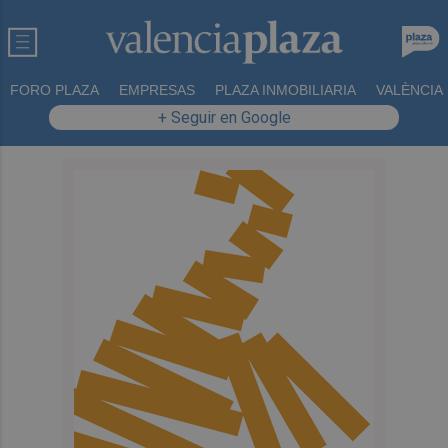
FORO PLAZA
EMPRESAS
PLAZA INMOBILIARIA
VALÈNCIA
+ Seguir en Google