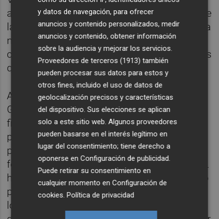
aportando mucho al desarrollo y progreso de
y datos de navegación, para ofrecer
anuncios y contenido personalizados, medir
la Comunitat Valenciana y que hasta la fecha
anuncios y contenido, obtener información
no se siente satisfecha de lo que recibe a
sobre la audiencia y mejorar los servicios.
cambio por parte de los diferentes gobiernos
Proveedores de terceros (1913)
también
que han estado al frente de la Generalitat.
pueden procesar sus datos para estos y
otros fines, incluido el uso de datos de
Así en concreto se ha pedido que la
geolocalización precisos y características
Generalitat rescate competencias y
del dispositivo. Sus elecciones se aplican
solo a este sitio web. Algunos proveedores
financiación de la Administración del Estado
pueden basarse en el interés legítimo en
para poder abordar como corresponde la
lugar del consentimiento; tiene derecho a
profunda reforma que necesita la línea
oponerse en
Configuración de publicidad
.
ferroviaria Xativa- Alcoy. Igualmente COEVAL
Puede retirar su consentimiento en
ha pedido que La Vall d´Albaida sea territorio
cualquier momento en
Configuración de
prioritario en materia de inversiones
cookies
.
Política de privacidad
logísticas publicas y privadas que vayan a