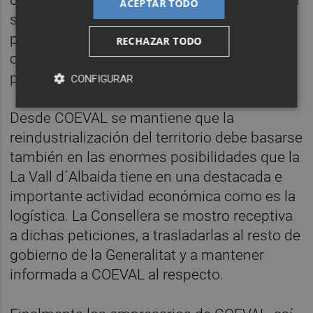
desarrollarse en la Comunitat Valenciana por
ACEPTAR TODO
su privilegiada ubicación a una hora de dos
puertos y aeropuertos y bien conectada por
RECHAZAR TODO
carretera con Valencia y Alicante, lo cual le
permite ser centro logístico supracomarcal.
CONFIGURAR
Desde COEVAL se mantiene que la
reindustrialización del territorio debe basarse
también en las enormes posibilidades que la
La Vall d´Albaida tiene en una destacada e
importante actividad económica como es la
logística. La Consellera se mostro receptiva
a dichas peticiones, a trasladarlas al resto de
gobierno de la Generalitat y a mantener
informada a COEVAL al respecto.