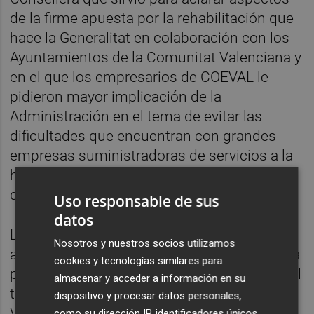
de la firme apuesta por la rehabilitación que
hace la Generalitat en colaboración con los
Ayuntamientos de la Comunitat Valenciana y
en el que los empresarios de COEVAL le
pidieron mayor implicación de la
Administración en el tema de evitar las
dificultades que encuentran con grandes
empresas suministradoras de servicios a la
hora de poder llevar a cabo actuaciones de
desarrollo empresarial.
Uso responsable de sus
datos
Los representantes de COEVAL
Nosotros y nuestros socios utilizamos
aprovecharon el encuentro con la Consellera
cookies y tecnologías similares para
para reivindicar que la Generalitat debe dar el
almacenar y acceder a información en su
trato que se merece una comarca como la
dispositivo y procesar datos personales,
Vall d´Albaida que desde siempre esta
como su dirección IP, identificadores únicos