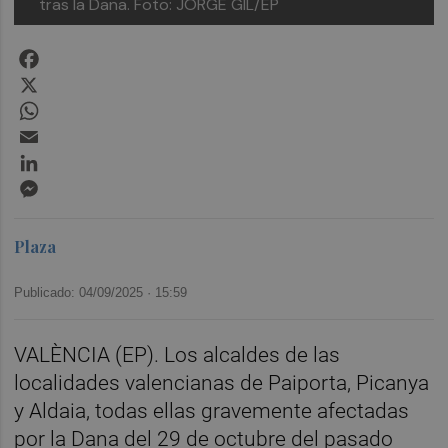
tras la Dana.
Foto: JORGE GIL/EP
Facebook
X
WhatsApp
Email
LinkedIn
Messenger
Plaza
Publicado: 04/09/2025 ·
15:59
VALÈNCIA (EP). Los alcaldes de las
localidades valencianas de Paiporta, Picanya
y Aldaia, todas ellas gravemente afectadas
por la Dana del 29 de octubre del pasado