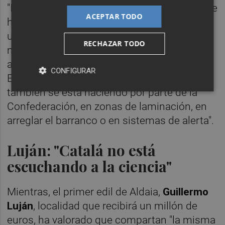
"Igual que cómo estuviera el alcantarillado se
ACEPTAR TODO
hubiera hecho todo igual. En Paiporta hubo
una inundación media de dos metros y
RECHAZAR TODO
medio en toda la población, que eso ni lo
absorbe el alcantarillado ni lo absorbe nadie.
CONFIGURAR
Eso requiere un otro tipo de solución que
también se está haciendo por parte de la
Confederación, en zonas de laminación, en
arreglar el barranco o en sistemas de alerta".
Luján: "Catalá no está
escuchando a la ciencia"
Mientras, el primer edil de Aldaia,
Guillermo
Luján
, localidad que recibirá un millón de
euros, ha valorado que compartan "la misma