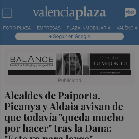
FORO PLAZA
EMPRESAS
PLAZA INMOBILIARIA
VALÈNCIA
+ Seguir en Google
Alcaldes de Paiporta,
Picanya y Aldaia avisan de
que todavía "queda mucho
por hacer" tras la Dana:
"Esto va para largo"