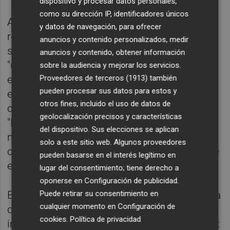
dispositivo y procesar datos personales,
como su dirección IP, identificadores únicos
Ante la llegada de la temporada de lluvias, el
y datos de navegación, para ofrecer
responsable municipal ha detallado que en
anuncios y contenido personalizados, medir
su localidad han trabajado mucho en liberar
anuncios y contenido, obtener información
"una parte importante" del alcantarillado, en
sobre la audiencia y mejorar los servicios.
especial en "los puntos que sabíamos que
Proveedores de terceros (1913)
también
pueden procesar sus datos para estos y
estaban más deteriorados", así como en la
otros fines, incluido el uso de datos de
conexión entre edificios y la red de la calle.
geolocalización precisos y características
"Eso también es importante, cuando llueve
del dispositivo. Sus elecciones se aplican
mucho en poco tiempo se obstruye", ha
solo a este sitio web. Algunos proveedores
concretado el alcalde, que ha destacado que
pueden basarse en el interés legítimo en
el alcantarillado está "bastante preparado".
lugar del consentimiento; tiene derecho a
oponerse en
Configuración de publicidad
.
En cualquier caso, ha pedido tener en cuenta
Puede retirar su consentimiento en
cualquier momento en
Configuración de
que la dana del pasado año fue "una
cookies
.
Política de privacidad
inundación porque se desbordó el barranco":