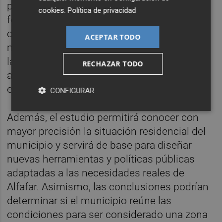
partir de sus conclusiones se encuentran
cookies
.
Política de privacidad
fórmulas como el co-living, programas de
convivencia entre estudiantes y personas
ACEPTAR TODO
mayores, acuerdos con las inmobiliarias de
la localidad para fomentar alquileres
RECHAZAR TODO
asequibles o la planificación de nuevos
espacios destinados a vivienda.
CONFIGURAR
Además, el estudio permitirá conocer con
mayor precisión la situación residencial del
municipio y servirá de base para diseñar
nuevas herramientas y políticas públicas
adaptadas a las necesidades reales de
Alfafar. Asimismo, las conclusiones podrían
determinar si el municipio reúne las
condiciones para ser considerado una zona