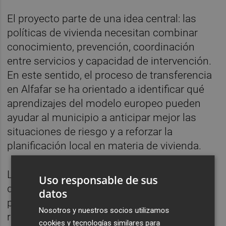
El proyecto parte de una idea central: las
políticas de vivienda necesitan combinar
conocimiento, prevención, coordinación
entre servicios y capacidad de intervención.
En este sentido, el proceso de transferencia
en Alfafar se ha orientado a identificar qué
aprendizajes del modelo europeo pueden
ayudar al municipio a anticipar mejor las
situaciones de riesgo y a reforzar la
planificación local en materia de vivienda.
La primera de las actuaciones será un
Uso responsable de sus
diagnóstico integral de vivienda, que
datos
permitirá analizar con mayor profundidad la
Nosotros y nuestros socios utilizamos
realidad residencial de Alfafar. Este trabajo
cookies y tecnologías similares para