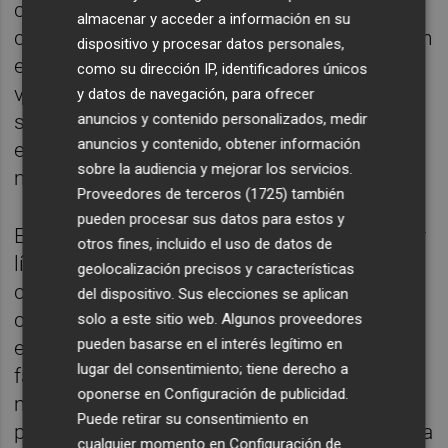
combinará datos cuantitativos, información
almacenar y acceder a información en su
cualitativa y metodologías participativas, con
dispositivo y procesar datos personales,
el objetivo de conocer mejor el parque de
como su dirección IP, identificadores únicos
viviendas, las dinámicas residenciales, las
y datos de navegación, para ofrecer
anuncios y contenido personalizados, medir
situaciones de vulnerabilidad, los recursos
anuncios y contenido, obtener información
existentes y las oportunidades de actuación
sobre la audiencia y mejorar los servicios.
municipal.
Proveedores de terceros (1725)
también
pueden procesar sus datos para estos y
Este diagnóstico también permitirá formular
otros fines, incluido el uso de datos de
líneas estratégicas adaptadas a las
geolocalización precisos y características
capacidades reales del Ayuntamiento, así
del dispositivo. Sus elecciones se aplican
como identificar posibles instrumentos,
solo a este sitio web. Algunos proveedores
pueden basarse en el interés legítimo en
experiencias y vías de financiación que
lugar del consentimiento; tiene derecho a
faciliten la puesta en marcha de futuras
oponerse en
Configuración de publicidad
.
medidas en materia de vivienda. Entre las
Puede retirar su consentimiento en
posibles actuaciones que podrán evaluarse a
cualquier momento en
Configuración de