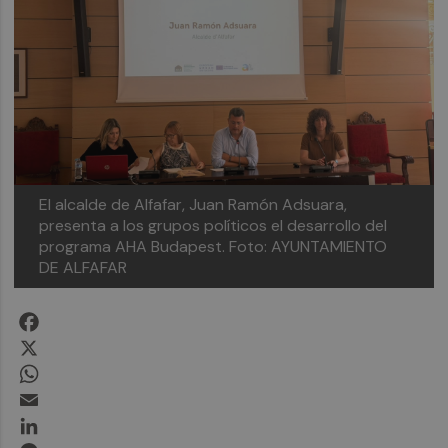
El alcalde de Alfafar, Juan Ramón Adsuara,
presenta a los grupos políticos el desarrollo del
programa AHA Budapest.
Foto: AYUNTAMIENTO
DE ALFAFAR
Facebook
X
WhatsApp
Email
LinkedIn
Messenger