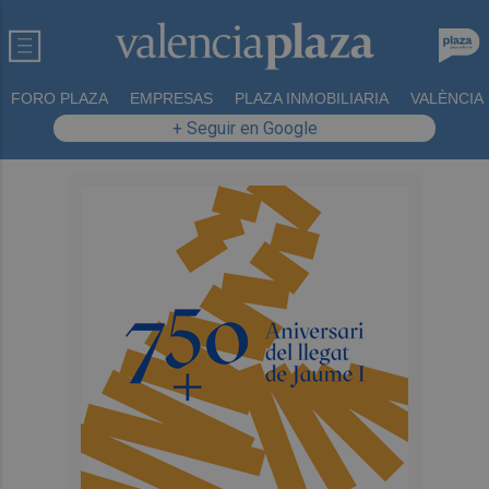
FORO PLAZA
EMPRESAS
PLAZA INMOBILIARIA
VALÈNCIA
+ Seguir en Google