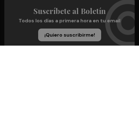
Suscríbete al Boletín
Todos los días a primera hora en tu email
¡Quiero suscribirme!
Síguenos en redes
Valencia Plaza, desde cualquier medio
Quienes Somos
Conoce al grupo editorial
Conócenos