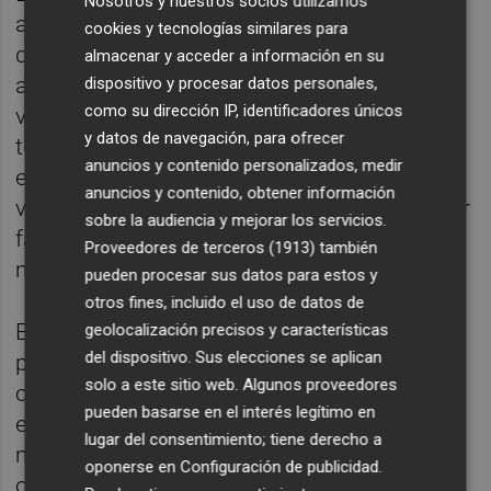
Nosotros y nuestros socios utilizamos
aproximadamente dos meses. Durante el
cookies y tecnologías similares para
desarrollo de los trabajos, y debido a que se
almacenar y acceder a información en su
actuará en calles sin salida, el acceso de
dispositivo y procesar datos personales,
como su dirección IP, identificadores únicos
vehículos a los garajes particulares quedará
y datos de navegación, para ofrecer
temporalmente restringido, manteniéndose
anuncios y contenido personalizados, medir
en todo momento el acceso peatonal a las
anuncios y contenido, obtener información
viviendas. Las actuaciones se ejecutarán por
sobre la audiencia y mejorar los servicios.
fases con el objetivo de minimizar las
Proveedores de terceros (1913)
también
molestias a los vecinos y vecinas.
pueden procesar sus datos para estos y
otros fines, incluido el uso de datos de
El alcalde de Alfafar,
Juan Ramón Adsuara
,
geolocalización precisos y características
del dispositivo. Sus elecciones se aplican
pide y agradece la comprensión y
solo a este sitio web. Algunos proveedores
colaboración de la ciudadanía durante la
pueden basarse en el interés legítimo en
ejecución de estas mejoras, que permitirán
lugar del consentimiento; tiene derecho a
modernizar infraestructuras básicas y
oponerse en
Configuración de publicidad
.
optimizar el servicio en la zona.