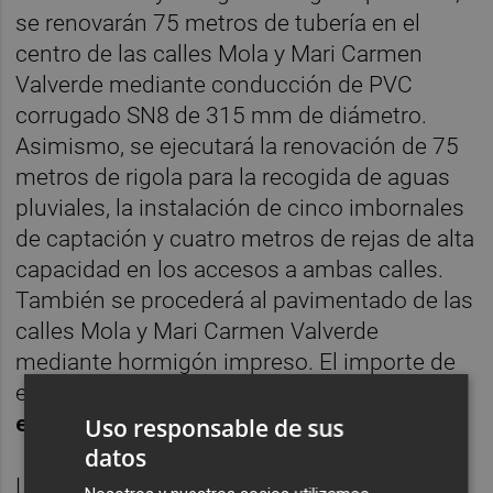
se renovarán 75 metros de tubería en el
centro de las calles Mola y Mari Carmen
Valverde mediante conducción de PVC
corrugado SN8 de 315 mm de diámetro.
Asimismo, se ejecutará la renovación de 75
metros de rigola para la recogida de aguas
pluviales, la instalación de cinco imbornales
de captación y cuatro metros de rejas de alta
capacidad en los accesos a ambas calles.
También se procederá al pavimentado de las
calles Mola y Mari Carmen Valverde
mediante hormigón impreso. El importe de
estas actuaciones asciende a
56.521,47
euros (sin IVA)
.
Uso responsable de sus
datos
La duración estimada de las obras será de