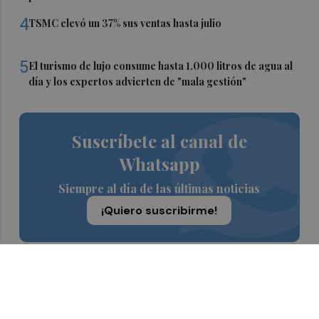
4
TSMC elevó un 37% sus ventas hasta julio
5
El turismo de lujo consume hasta 1.000 litros de agua al
día y los expertos advierten de "mala gestión"
Suscríbete al canal de
Whatsapp
Siempre al día de las últimas noticias
¡Quiero suscribirme!