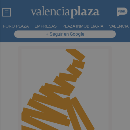
FORO PLAZA
EMPRESAS
PLAZA INMOBILIARIA
VALÈNCIA
+ Seguir en Google