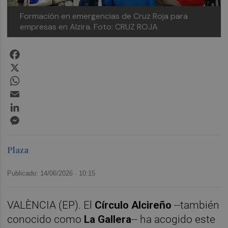
Formación en emergencias de Cruz Roja para
empresas en Alzira.
Foto: CRUZ ROJA
Facebook
X
WhatsApp
Email
LinkedIn
Messenger
Plaza
Publicado: 14/06/2026 ·
10:15
VALÈNCIA (EP). El
Círculo Alcireño
--también
conocido como
La Gallera
-- ha acogido este