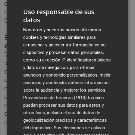
centenar de empresas en el mismo horario,
Uso responsable de sus
de 9.00 a 14.00 horas, según ha indicado
datos
Cruz Roja en un comunicado.
Nosotros y nuestros socios utilizamos
El taller, inaugurado por el alcalde de Alzira,
cookies y tecnologías similares para
almacenar y acceder a información en su
Alfons Domínguez
, y al que han asistido un
dispositivo y procesar datos personales,
"alto" número de empresas, comerciantes
como su dirección IP, identificadores únicos
locales y autónomos, ha ofrecido
y datos de navegación, para ofrecer
conocimientos para saber actuar en
anuncios y contenido personalizados, medir
cualquier tipo de emergencia que pueda
anuncios y contenido, obtener información
darse, ya sea una inundación, un incendio,
sobre la audiencia y mejorar los servicios.
un escape químico, un accidente
Proveedores de terceros (1913)
también
presenciado o un apagón, entre otros, y
pueden procesar sus datos para estos y
otros fines, incluido el uso de datos de
contar con los recursos y pautas necesarias
geolocalización precisos y características
para afrontar este tipo de situaciones.
del dispositivo. Sus elecciones se aplican