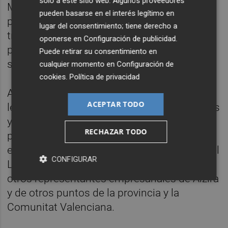
solo a este sitio web. Algunos proveedores
Mediante estas formaciones, tanto las
pueden basarse en el interés legítimo en
personas asistentes como sus equipos de
lugar del consentimiento; tiene derecho a
trabajo y sus familias mejorarán su
oponerse en
Configuración de publicidad
.
preparación y su nivel de seguridad cuando
Puede retirar su consentimiento en
se produzca una emergencia.
cualquier momento en
Configuración de
cookies
.
Política de privacidad
A la conclusión de la formación, la Cruz Roja
ACEPTAR TODO
les ha entregado una mochila con materiales
y manuales de interés. La formación del
RECHAZAR TODO
próximo martes, 16 de junio, se celebrará en
el
Centre FPA Enric Valor
, en la calle Verge el
CONFIGURAR
Lluch número 22 y se prevé la asistencia de
otros representantes empresariales de Alzira
y de otros puntos de la provincia y la
Comunitat Valenciana.