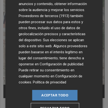
anuncios y contenido, obtener información
sobre la audiencia y mejorar los servicios.
Proveedores de terceros (1913)
también
pueden procesar sus datos para estos y
otros fines, incluido el uso de datos de
geolocalización precisos y características
del dispositivo. Sus elecciones se aplican
solo a este sitio web. Algunos proveedores
pueden basarse en el interés legítimo en
lugar del consentimiento; tiene derecho a
oponerse en
Configuración de publicidad
.
Puede retirar su consentimiento en
cualquier momento en
Configuración de
cookies
.
Política de privacidad
Superficie expropiada en Pont de Xàtiva, Alzira,
para la ampliación del barranco. -
Foto: VP
ACEPTAR TODO