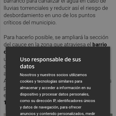
barranco para canalizar el agua en caso de
lluvias torrenciales y reducir así el riesgo de
desbordamiento en uno de los puntos
críticos del municipio.
Para hacerlo posible, se ampliará la sección
del cauce en la zona que atraviesa el
barrio
de Vilella
, justo antes de que llegue al casco
Uso responsable de sus
urbano. Este ensanchamiento requerirá la
datos
demolición de edificaciones existentes y la
adecuación del terreno. Es por eso que el
Nosotros y nuestros socios utilizamos
Ayuntamiento de Alzira necesita adquirir seis
cookies y tecnologías similares para
parcelas de propiedad privada situadas en
almacenar y acceder a información en su
dispositivo y procesar datos personales,
esta calle, que tienen una superficie total de
como su dirección IP, identificadores únicos
1.316 metros cuadrados
.
y datos de navegación, para ofrecer
anuncios y contenido personalizados, medir