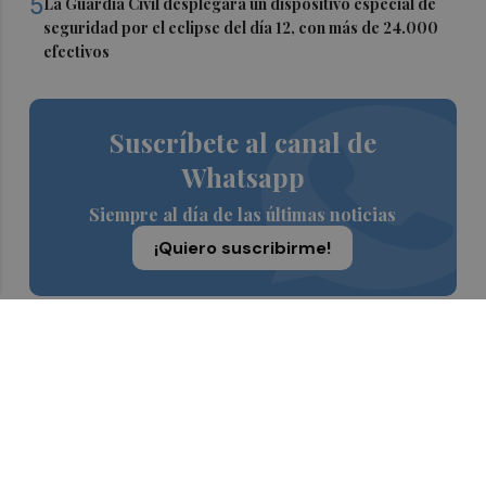
5
La Guardia Civil desplegará un dispositivo especial de
seguridad por el eclipse del día 12, con más de 24.000
efectivos
Suscríbete al canal de
Whatsapp
Siempre al día de las últimas noticias
¡Quiero suscribirme!