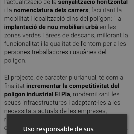
l'actualització de la
senyalització horitzontal
i la
nomenclatura dels carrers
, facilitant la
mobilitat i localització dins del polígon; i la
implantació de nou mobiliari urbà
en les
zones verdes i àrees de descans, millorant la
funcionalitat i la qualitat de l'entorn per a les
persones treballadores i usuàries del
polígon.
El projecte, de caràcter plurianual, té com a
finalitat
incrementar la competitivitat del
polígon industrial El Pla
, modernitzant les
seues infraestructures i adaptant-les a les
necessitats actuals de les empreses,
reforçant així el seu atractiu com a espai
empresarial estratègic per a la ciutat d'Alzira.
Uso responsable de sus