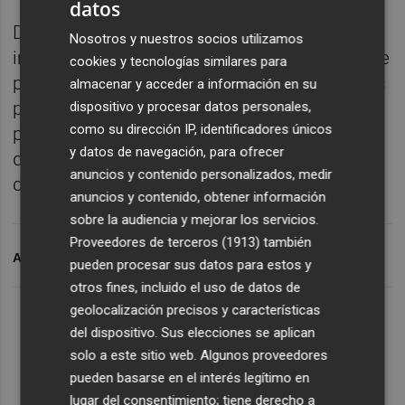
datos
Des de l'Ajuntament es destaca la
Nosotros y nuestros socios utilizamos
importància d'esta subvenció de l'IVACE, que
cookies y tecnologías similares para
permet continuar avançant en la millora dels
almacenar y acceder a información en su
polígons industrials del municipi, apostant
dispositivo y procesar datos personales,
como su dirección IP, identificadores únicos
per la seguretat, l'accessibilitat i la qualitat
y datos de navegación, para ofrecer
dels servicis com a elements clau per al
anuncios y contenido personalizados, medir
desenrotllament econòmic local.
anuncios y contenido, obtener información
sobre la audiencia y mejorar los servicios.
Proveedores de terceros (1913)
también
ARCHIVADO EN
ALZIRA
pueden procesar sus datos para estos y
otros fines, incluido el uso de datos de
geolocalización precisos y características
del dispositivo. Sus elecciones se aplican
solo a este sitio web. Algunos proveedores
pueden basarse en el interés legítimo en
lugar del consentimiento; tiene derecho a