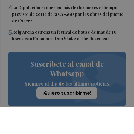
4
La Diputación reduce en más de dos meses el tiempo
previsto de corte de la CV-560 por las obras del puente
de Càrcer
5
Roig Arena estrena un festival de house de más de 10
horas con Folamour, Dan Shake o The Basement
Suscríbete al canal de
Whatsapp
Siempre al día de las últimas noticias
¡Quiero suscribirme!