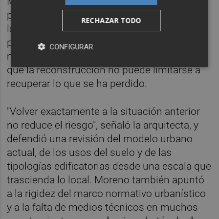
Moreno. En su opinión, la ausencia de una
planificación territorial metropolitana deja a
RECHAZAR TODO
los municipios sin herramientas suficientes
para prevenir, responder y reconstruir de
CONFIGURAR
manera eficaz. Además, Moreno incidió en
que la reconstrucción no puede limitarse a
recuperar lo que se ha perdido.
"Volver exactamente a la situación anterior
no reduce el riesgo", señaló la arquitecta, y
defendió una revisión del modelo urbano
actual, de los usos del suelo y de las
tipologías edificatorias desde una escala que
trascienda lo local. Moreno también apuntó
a la rigidez del marco normativo urbanístico
y a la falta de medios técnicos en muchos