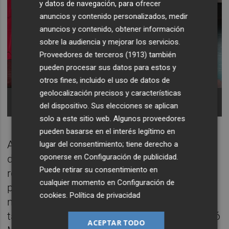
y datos de navegación, para ofrecer
anuncios y contenido personalizados, medir
anuncios y contenido, obtener información
sobre la audiencia y mejorar los servicios.
Proveedores de terceros (1913)
también
pueden procesar sus datos para estos y
otros fines, incluido el uso de datos de
geolocalización precisos y características
Mesa redonda en la presentación del Espacio
Catarsis. - Foto: COACV
del dispositivo. Sus elecciones se aplican
solo a este sitio web. Algunos proveedores
pueden basarse en el interés legítimo en
Así lo expuso la arquitecta del Ayuntamiento
lugar del consentimiento; tiene derecho a
oponerse en
Configuración de publicidad
.
de Aldaia,
Cristina Moreno
, en la mesa
Puede retirar su consentimiento en
redonda posterior a la presentación del
cualquier momento en
Configuración de
proyecto. "El agua no entiende de términos
cookies
.
Política de privacidad
municipales y nuestras infraestructuras
tampoco funcionan de forma aislada", afirmó
ACEPTAR TODO