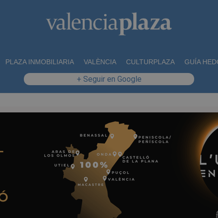
PLAZA INMOBILIARIA
VALÈNCIA
CULTURPLAZA
GUÍA HED
+ Seguir en Google