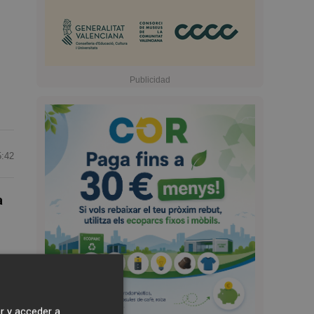
5:42
a
r y acceder a