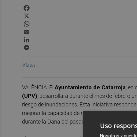
Facebook
X
WhatsApp
Email
LinkedIn
Messenger
Plaza
VALÈNCIA. El
Ayuntamiento de Catarroja
, en
(UPV)
, desarrollará durante el mes de febrero 
riesgo de inundaciones. Esta iniciativa responde
mejorar la capacidad de respuesta ante situacion
durante la Dana del pasado 29 de octubre de 20
Uso respons
Nosotros y nuestr