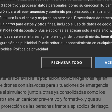
en la implicación activa de la ciudadanía, se articula en
dispositivo y procesar datos personales, como su dirección IP, iden
rá lugar el 10 de febrero, con una sesión formativa abierta 
ción, para ofrecer anuncios y contenido personalizados, medir anun
tamiento, centrada en la identificación de los riesgos de
n sobre la audiencia y mejorar los servicios.
Proveedores de tercer
 durante y después de una emergencia.
s datos para estos y otros fines, incluido el uso de datos de geolo
rísticas del dispositivo. Sus elecciones se aplican solo a este sitio
pecífica dirigida a las personas voluntarias inscritas en e
 basarse en el interés legítimo en lugar del consentimiento; tiene 
guración de publicidad
. Puede retirar su consentimiento en cualqu
so de emergencia, pues tendrán un papel clave en la
cookies
.
Política de privacidad
 el programa concluirá el 18 de febrero con la realización 
á el tejido comercial y empresarial, la comunidad educati
RECHAZAR TODO
ACE
idad.
stemas de aviso a la población, como megafonía fija en
 de drones con altavoces para situaciones de emergencia.
 el simulacro, junto a otras ya consolidadas como los
o tiene un carácter preventivo y formativo, y que su
la protección de las personas frente a episodios de riesgo.