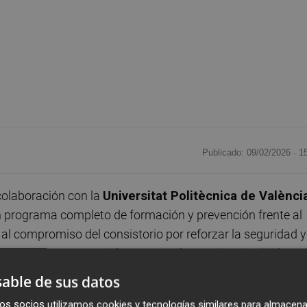
Publicado: 09/02/2026 ·
1
 colaboración con la
Universitat Politècnica de Valènci
un programa completo de formación y prevención frente al
 al compromiso del consistorio por reforzar la seguridad y
es de riesgo, especialmente tras la experiencia vivida
24.
able de sus datos
os socios utilizamos cookies y tecnologías similares para almacena