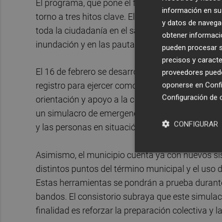
El programa, que pone el foco en la prevención y 
información en su 
torno a tres hitos clave. El primero de ellos tend
y datos de navega
toda la ciudadanía en el salón de plenos del ayun
obtener informació
inundación y en las pautas de actuación antes,
pueden procesar su
precisos y caracte
El 16 de febrero se desarrollará una formación es
proveedores pueden
oponerse en
Confi
registro para ejercer como líderes locales en ca
Configuración de 
orientación y apoyo a la ciudadanía. Finalmente,
un simulacro de emergencia, en el que participar
CONFIGURAR
y las personas en situación de mayor vulnerabil
Asimismo, el municipio cuenta ya con nuevos si
distintos puntos del término municipal y el uso
Estas herramientas se pondrán a prueba durante
bandos. El consistorio subraya que este simulacr
finalidad es reforzar la preparación colectiva y 