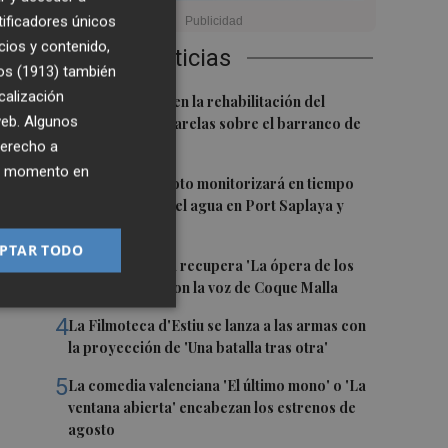
tificadores únicos
a
cios y contenido,
Últimas Noticias
os (1913)
también
calización
1
L'Eliana avanza en la rehabilitación del
 web. Algunos
puente y las pasarelas sobre el barranco de
l
Mandor
derecho a
ier momento en
2
Un proyecto piloto monitorizará en tiempo
de
real la calidad del agua en Port Saplaya y
va
Meliana
PTAR TODO
3
Sagunt a Escena recupera 'La ópera de los
tres centavos' con la voz de Coque Malla
4
La Filmoteca d'Estiu se lanza a las armas con
la proyección de 'Una batalla tras otra'
5
La comedia valenciana 'El último mono' o 'La
ventana abierta' encabezan los estrenos de
agosto