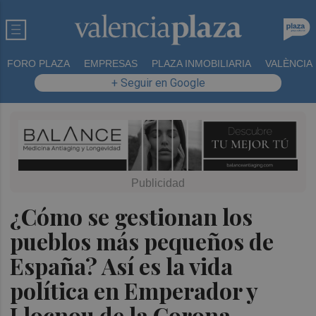
FORO PLAZA
EMPRESAS
PLAZA INMOBILIARIA
VALÈNCIA
+ Seguir en Google
¿Cómo se gestionan los
pueblos más pequeños de
España? Así es la vida
política en Emperador y
Llocnou de la Corona