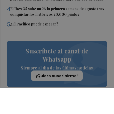
4
El Ibex 35 sube un 2% la primera semana de agosto tras
conquistar los históricos 20.000 puntos
5
¿El Pacífico puede esperar?
Suscríbete al canal de
Whatsapp
Siempre al día de las últimas noticias
¡Quiero suscribirme!