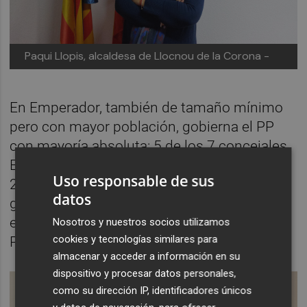
Paqui Llopis, alcaldesa de Llocnou de la Corona -
En Emperador, también de tamaño mínimo
pero con mayor población, gobierna el PP
con mayoría absoluta: 5 de los 7 concejales.
El alcalde,
Alberto Bayarri
, llegó al poder en
Uso responsable de sus
2011 tras desbancar al PSOE, que había
datos
gobernado desde 1987. En las últimas
elecciones, 248 votos fueron al PP, 94 al
Nosotros y nuestros socios utilizamos
cookies y tecnologías similares para
PSOE y 52 a Compromís.
almacenar y acceder a información en su
dispositivo y procesar datos personales,
como su dirección IP, identificadores únicos