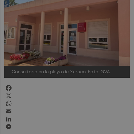
Consultorio en la playa de Xeraco.
Foto: GVA
Facebook
X
WhatsApp
Email
LinkedIn
Messenger