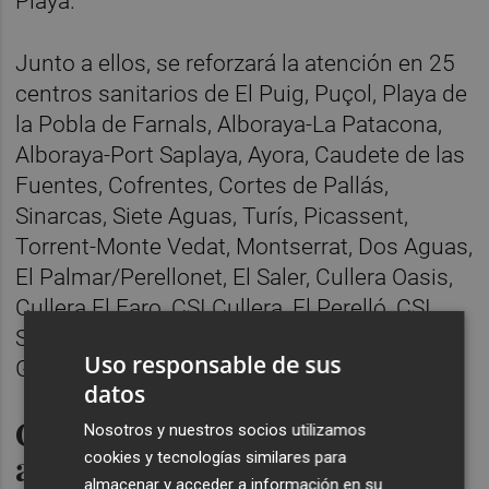
Playa.
Junto a ellos, se reforzará la atención en 25
centros sanitarios de El Puig, Puçol, Playa de
la Pobla de Farnals, Alboraya-La Patacona,
Alboraya-Port Saplaya, Ayora, Caudete de las
Fuentes, Cofrentes, Cortes de Pallás,
Sinarcas, Siete Aguas, Turís, Picassent,
Torrent-Monte Vedat, Montserrat, Dos Aguas,
El Palmar/Perellonet, El Saler, Cullera Oasis,
Cullera El Faro, CSI Cullera, El Perelló, CSI
Sueca, Miramar Playa de Gandia y Grau de
Uso responsable de sus
Gandia.
datos
Cinco consultorios de playa
Nosotros y nuestros socios utilizamos
abrirán en Alicante
cookies y tecnologías similares para
almacenar y acceder a información en su