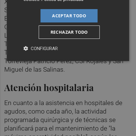
Xixona, Alicante Urbanova, CSI Santa Pola,
Santa Pola Gran Alacant, Isla de Tabarca,
ACEPTAR TODO
Elche Los Arenales, Elche Marina, CSI
Guardamar de Segura, CSI Torrevieja La
RECHAZAR TODO
Loma, Orihuela Costa, Pilar de la Horadada-
Torre de la Horadada, Torrevieja La Mata,
CONFIGURAR
Torrevieja El Acequión, Torrevieja San Luis,
Torrevieja Patricio Pérez, CSI Rojales y San
Miguel de las Salinas.
Atención hospitalaria
En cuanto a la asistencia en hospitales de
agudos, como cada año, la actividad
programada quirúrgica y de técnicas se
planificará para el mantenimiento de "la