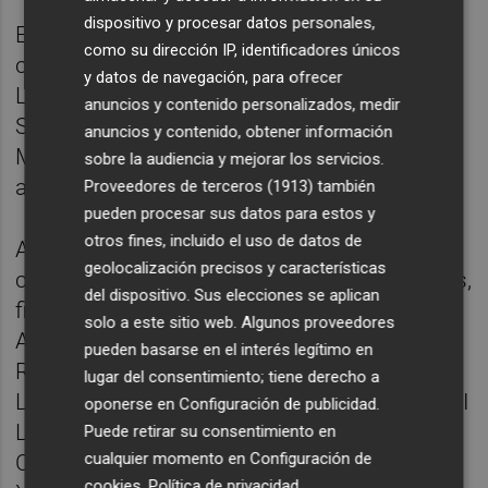
dispositivo y procesar datos personales,
En la provincia de Alicante se abrirán cinco
como su dirección IP, identificadores únicos
consultorios auxiliares en las playas de Calp
y datos de navegación, para ofrecer
La Fossa, Xàbia Arenal, Alicante Urbanova,
anuncios y contenido personalizados, medir
Santa Pola Casa del Mar y Dénia Les
anuncios y contenido, obtener información
Marines, cuya apertura queda condicionada
sobre la audiencia y mejorar los servicios.
a gestiones pendientes del Ayuntamiento.
Proveedores de terceros (1913)
también
pueden procesar sus datos para estos y
otros fines, incluido el uso de datos de
Además, se reforzará la atención en 30
geolocalización precisos y características
centros sanitarios de la provincia. Entre ellos,
del dispositivo. Sus elecciones se aplican
figuran los de Teulada-Moraira, l’Alfàs del Pi,
solo a este sitio web. Algunos proveedores
Altea, Benidorm Tomás Ortuño, Benidorm
pueden basarse en el interés legítimo en
Rincón de Loix, Benidorm La Cala, Benidorm
lugar del consentimiento; tiene derecho a
Les Foietes, Callosa d’en Sarrià, La Nucia, CSI
oponerse en
Configuración de publicidad
.
La Vila Joiosa, Alicante Cabo Huertas, CSI
Puede retirar su consentimiento en
cualquier momento en
Configuración de
Campello, Alicante Playa de San Juan,
cookies
.
Política de privacidad