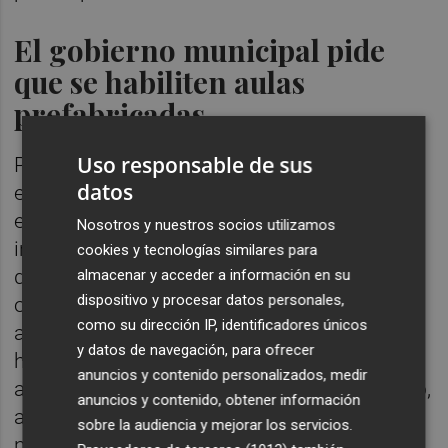
El gobierno municipal pide
que se habiliten aulas
prefabricadas
Uso responsable de sus
Por todo esto, el alcalde ha pedido en su
datos
escrito al consejero, que decrete la
emergencia “para que se pueda actuar
Nosotros y nuestros socios utilizamos
inmediatamente en la rehabilitación integral
cookies y tecnologías similares para
del techo y se proceda a acondicionar las
almacenar y acceder a información en su
dispositivo y procesar datos personales,
otras zonas del edificio que necesiten una
como su dirección IP, identificadores únicos
adecuación. Mientras tanto, es urgente
y datos de navegación, para ofrecer
habilitar aulas prefabricadas para todo el
anuncios y contenido personalizados, medir
alumnado, de la planta baja y del primer piso,
anuncios y contenido, obtener información
a fin de garantizar la seguridad de todos los
sobre la audiencia y mejorar los servicios.
niños y niñas”.