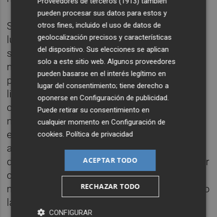
Proveedores de terceros (1913)
también
pueden procesar sus datos para estos y
Sáez ha recordado que el traslado a la
otros fines, incluido el uso de datos de
geolocalización precisos y características
ludoteca de parte del alumnado tiene que
del dispositivo. Sus elecciones se aplican
ser temporal, “puesto que es un edificio que
solo a este sitio web. Algunos proveedores
no está configurado para dar clase a niños
pueden basarse en el interés legítimo en
pequeños y que no cuenta con patio al aire
lugar del consentimiento; tiene derecho a
libre ni otras condiciones propias de los
oponerse en
Configuración de publicidad
.
colegios. Se trata de una situación de
Puede retirar su consentimiento en
necesidad que requiere de medidas
cualquier momento en
Configuración de
excepcionales y rápidas”. Finalmente, el
cookies
.
Política de privacidad
alcalde ha mostrado la total predisposición
ACEPTAR TODO
del equipo de gobierno a la hora de colaborar
con la administración autonómica “para una
RECHAZAR TODO
mayor celeridad en las actuaciones, tal como
la situación lo requiere”.
CONFIGURAR