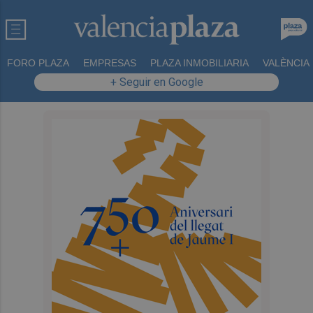
FORO PLAZA
EMPRESAS
PLAZA INMOBILIARIA
VALÈNCIA
+ Seguir en Google