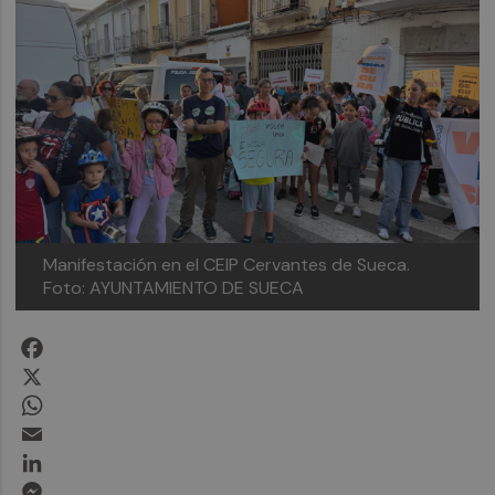
Manifestación en el CEIP Cervantes de Sueca.
Foto: AYUNTAMIENTO DE SUECA
Facebook
X
WhatsApp
Email
LinkedIn
Messenger