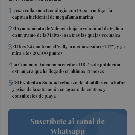
1
Desarrollan una tecnología con IA para mitigar la
captura incidental de megafauna marina
2
El Ayuntamiento de València baja la velocidad de tráfico
en un tramo de la Malva-rosa tras las quejas vecinales
3
El Ibex 35 mantiene el 'rally' a media sesión (+1,17%) y ya
mira a los 20.300 puntos
4
La Comunitat Valenciana recibe el 18,2 % de población
extranjera que ha llegado en últimos 12 meses
5
CSIF solicita a Sanidad refuerzo de plantillas en la Safor
y avisa de la saturación en agosto de centros y
consultorios de playa
Suscríbete al canal de
Whatsapp