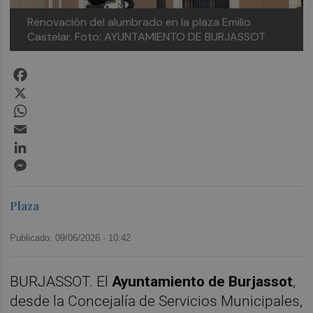
Renovación del alumbrado en la plaza Emilio
Castelar.
Foto: AYUNTAMIENTO DE BURJASSOT
Facebook
X
WhatsApp
Email
LinkedIn
Messenger
Plaza
Publicado: 09/06/2026 ·
10:42
BURJASSOT. El
Ayuntamiento de Burjassot
,
desde la Concejalía de Servicios Municipales,