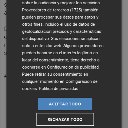
sobre la audiencia y mejorar los servicios.
supondrá cambiar los alógenos metálicos
Proveedores de terceros (1725)
también
actuales por iluminación LED.
pueden procesar sus datos para estos y
otros fines, incluido el uso de datos de
De este modo, Burjassot refuerza su
geolocalización precisos y características
compromiso con la mejora continua de sus
del dispositivo. Sus elecciones se aplican
infraestructuras urbanas, apostando por
solo a este sitio web. Algunos proveedores
soluciones de alta eficiencia energética.
pueden basarse en el interés legítimo en
lugar del consentimiento; tiene derecho a
oponerse en
Configuración de publicidad
.
Puede retirar su consentimiento en
ARCHIVADO EN
BURJASSOT
cualquier momento en
Configuración de
cookies
.
Política de privacidad
ACEPTAR TODO
RECHAZAR TODO