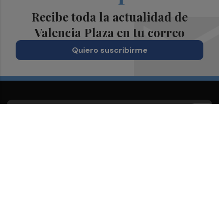
Recibe toda la actualidad de
Valencia Plaza en tu correo
Quiero suscribirme
Suscríbete al Boletín
Todos los días a primera hora en tu email
¡Quiero suscribirme!
Síguenos en redes
Valencia Plaza, desde cualquier medio