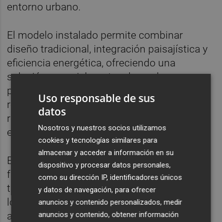
entorno urbano.
El modelo instalado permite combinar
diseño tradicional, integración paisajística y
eficiencia energética, ofreciendo una
solución especialmente adecuada para
plazas, cascos urbanos y espacios
Uso responsable de sus
representativos donde la iluminación debe
datos
responder tanto a criterios técnicos como
Nosotros y nuestros socios utilizamos
estéticos.
cookies y tecnologías similares para
almacenar y acceder a información en su
En los próximos meses, el resto de los
dispositivo y procesar datos personales,
faroles ornamentales del Nucli Antic,
como su dirección IP, identificadores únicos
también verán cambiada su fisonomía con
y datos de navegación, para ofrecer
los mismos materiales que se han instalado
anuncios y contenido personalizados, medir
anuncios y contenido, obtener información
ahora en la Plaza Emilio Castelar, lo que