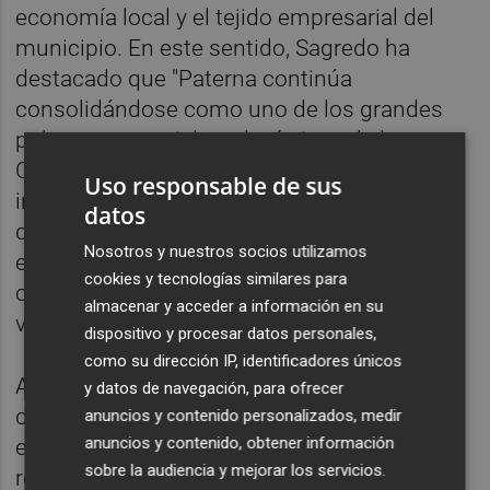
economía local y el tejido empresarial del
municipio. En este sentido, Sagredo ha
destacado que "Paterna continúa
consolidándose como uno de los grandes
polos empresariales y logísticos de la
Comunitat Valenciana, capaz de atraer
Uso responsable de sus
inversiones de compañías internacionales
datos
de primer nivel como Amazon, que generan
Nosotros y nuestros socios utilizamos
empleo, actividad económica y nuevas
cookies y tecnologías similares para
oportunidades laborales para nuestros
almacenar y acceder a información en su
vecinos y vecinas".
dispositivo y procesar datos personales,
como su dirección IP, identificadores únicos
Asimismo, ha recordado que Paterna es uno
y datos de navegación, para ofrecer
de los municipios líderes de creación de
anuncios y contenido personalizados, medir
anuncios y contenido, obtener información
empleo de la provincia de Valencia,
sobre la audiencia y mejorar los servicios.
registrando una media cercana a los 3.500