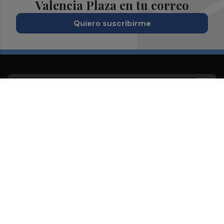
Valencia Plaza en tu correo
Quiero suscribirme
Suscríbete al Boletín
Todos los días a primera hora en tu email
¡Quiero suscribirme!
Síguenos en redes
Valencia Plaza, desde cualquier medio