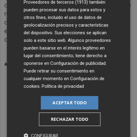
Proveedores de terceros (1913)
también
contratos mensuales, "unos indicadores que
pueden procesar sus datos para estos y
reflejan el dinamismo económico de la
otros fines, incluido el uso de datos de
ciudad y la fortaleza de sus áreas
geolocalización precisos y características
empresariales como motor de
del dispositivo. Sus elecciones se aplican
oportunidades, innovación e inversión".
solo a este sitio web. Algunos proveedores
pueden basarse en el interés legítimo en
lugar del consentimiento; tiene derecho a
oponerse en
Configuración de publicidad
.
ARCHIVADO EN
PATERNA
AMAZON
Puede retirar su consentimiento en
cualquier momento en
Configuración de
cookies
.
Política de privacidad
ACEPTAR TODO
RECHAZAR TODO
CONFIGURAR