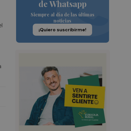
de Whatsapp
Siempre al día de las últimas
noticias
el
¡Quiero suscribirme!
a