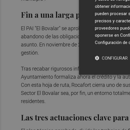
obtener informació
Fin a una larga parálisis admin
pueden procesar su
precisos y caracte
El PAI "El Bovalar" se aprobó en 2006 y, aunque en 
proveedores pueden
oponerse en
Confi
abandono de las obligaciones por parte de la em
Configuración de 
asunto. En noviembre de 2020, el Pleno declaró 
gestión.
CONFIGURAR
Tras recabar rigurosos informes jurídicos de exp
Ayuntamiento formaliza ahora el crédito y la auto
Con esta hoja de ruta, Rocafort cierra uno de s
Sector El Bovalar sea, por fin, un entorno total
residentes.
Las tres actuaciones clave para 