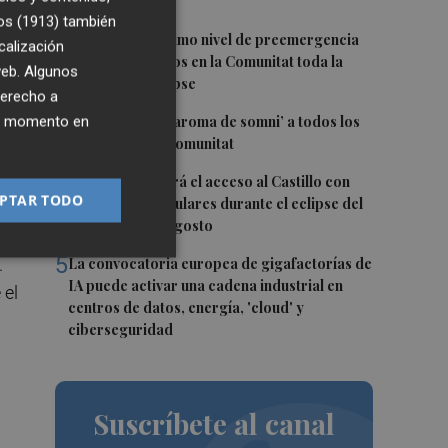
empleos en julio
os (1913)
también
2
Activado el máximo nivel de preemergencia
calización
frente a incendios en la Comunitat toda la
 web. Algunos
jornada del eclipse
derecho a
3
ier momento en
Bétera lleva su ‘aroma de somni’ a todos los
l
rincones de la Comunitat
4
Xàtiva restringirá el acceso al Castillo con
PTAR TODO
vehículos particulares durante el eclipse del
próximo 12 de agosto
5
.
La convocatoria europea de gigafactorías de
IA puede activar una cadena industrial en
 el
centros de datos, energía, 'cloud' y
ciberseguridad
Suscríbete al canal