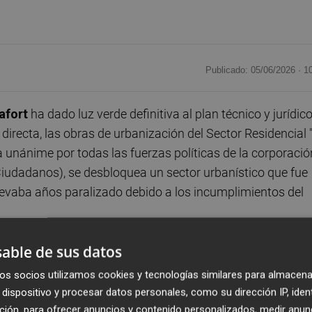
Publicado: 05/06/2026 ·
1
afort
ha dado luz verde definitiva al plan técnico y jurídic
 directa, las obras de urbanización del Sector Residencial 
 unánime por todas las fuerzas políticas de la corporació
iudadanos), se desbloquea un sector urbanístico que fue
levaba años paralizado debido a los incumplimientos del
able de sus datos
cado la trascendencia de este acuerdo para el municipio:
arrastrada durante veinte años, aportando total seguridad
os socios utilizamos cookies y tecnologías similares para almacena
lidad de terminar unos trabajos que son de justicia para e
dispositivo y procesar datos personales, como su dirección IP, iden
ción, para ofrecer anuncios y contenido personalizados, medir anun