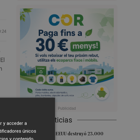
0:24
o
"El
n
Últimas Noticias
r y acceder a
l
tificadores únicos
1
La economía de EEUU destruyó 23.000
cios y contenido,