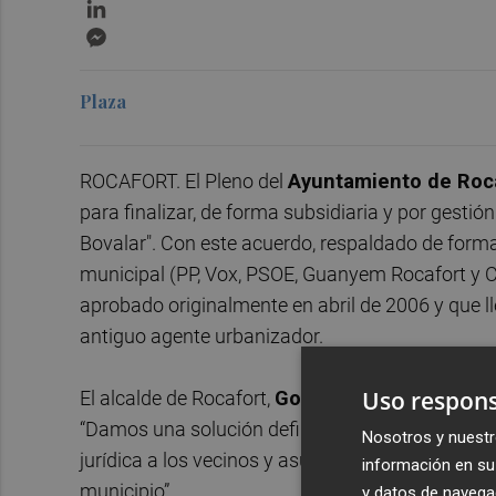
LinkedIn
Messenger
Plaza
ROCAFORT. El Pleno del
Ayuntamiento de Roc
para finalizar, de forma subsidiaria y por gestión
Bovalar". Con este acuerdo, respaldado de forma
municipal (PP, Vox, PSOE, Guanyem Rocafort y C
aprobado originalmente en abril de 2006 y que l
antiguo agente urbanizador.
Uso respons
El alcalde de Rocafort,
Gorka Gómez
, ha desta
“Damos una solución definitiva a una situación 
Nosotros y nuestr
jurídica a los vecinos y asumiendo la responsabi
información en su 
municipio”.
y datos de navega