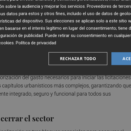
n sobre la audiencia y mejorar los servicios.
Proveedores de tercer
istrativa
s datos para estos y otros fines, incluido el uso de datos de geolo
rísticas del dispositivo. Sus elecciones se aplican solo a este sitio
2010 se llegó a certificar el 89,45% de la obra civil, el
 basarse en el interés legítimo en lugar del consentimiento; tiene 
guración de publicidad
. Puede retirar su consentimiento en cualqu
presa gestora obligó al Ayuntamiento a tomar cartas en e
cookies
.
Política de privacidad
formalmente la caducidad del programa y el rescate de la
RECHAZAR TODO
ACE
ertos externos y de los propios servicios municipales, el
rización del gasto necesarios para iniciar las licitaciones
us capítulos urbanísticos más complejos, garantizando que
mente integrado, seguro y funcional para todos sus
cerrar el sector