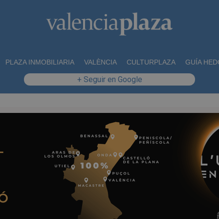
PLAZA INMOBILIARIA
VALÈNCIA
CULTURPLAZA
GUÍA HED
+ Seguir en Google