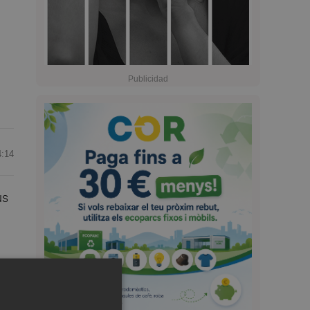
4:14
us