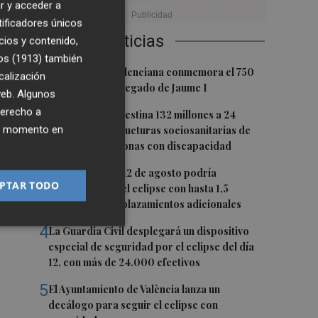
os
r y acceder a
io
tificadores únicos
Últimas Noticias
cios y contenido,
os (1913)
también
1
La Biblioteca Valenciana conmemora el 750
calización
aniversario del legado de Jaume I
 web. Algunos
derecho a
2
La Generalitat destina 132 millones a 24
ier momento en
nuevas infraestructuras sociosanitarias de
mayores y personas con discapacidad
e
3
La movilidad el 12 de agosto podría
es
PTAR TODO
duplicarse por el eclipse con hasta 1,5
millones de desplazamientos adicionales
l
4
La Guardia Civil desplegará un dispositivo
especial de seguridad por el eclipse del día
12, con más de 24.000 efectivos
5
El Ayuntamiento de València lanza un
decálogo para seguir el eclipse con