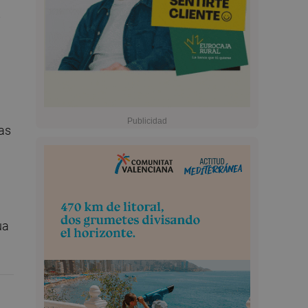
s
las
ua