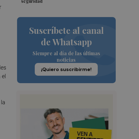
seguridad
r
Suscríbete al canal
de Whatsapp
Siempre al día de las últimas
noticias
des
¡Quiero suscribirme!
 el
 la