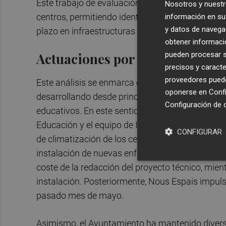
Este trabajo de evaluación se está desarrollando
Nosotros y nuestr
centros, permitiendo identificar tanto incidenc
información en su 
y datos de navega
plazo en infraestructuras y equipamientos.
obtener informació
pueden procesar su
Actuaciones por parte de la Co
precisos y caracte
proveedores pueden
Este análisis se enmarca en el trabajo que la C
oponerse en
Confi
desarrollando desde principios de año para mejo
Configuración de 
educativos. En este sentido, el pasado mes de en
Educación y el equipo de Infraestructuras Educa
CONFIGURAR
de climatización de los centros de Torrent. Frut
instalación de nuevas enfriadoras en el CEE La
coste de la redacción del proyecto técnico, mient
instalación. Posteriormente, Nous Espais impulsó
pasado mes de mayo.
Asimismo, el Ayuntamiento ha mantenido diversa