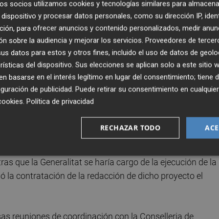
 en coordinación con los equipos directivos de los distint
os socios utilizamos cookies y tecnologías similares para almacena
ias de carácter urgente como necesidades de mejora a med
dispositivo y procesar datos personales, como su dirección IP, iden
ción, para ofrecer anuncios y contenido personalizados, medir anun
n sobre la audiencia y mejorar los servicios.
Proveedores de tercer
s datos para estos y otros fines, incluido el uso de datos de geolo
ncejalía de Educación
rísticas del dispositivo. Sus elecciones se aplican solo a este sitio
 basarse en el interés legítimo en lugar del consentimiento; tiene 
oncejalía de Educación del Ayuntamiento de Torrent viene
guración de publicidad
. Puede retirar su consentimiento en cualqu
rar las condiciones de confort térmico en los centros
cookies
.
Política de privacidad
ero se mantuvo una reunión con la Dirección Territorial d
tivas para abordar, entre otras cuestiones, las necesidad
RECHAZAR TODO
ACE
o de estos contactos, se retomó el proyecto para la
 Encarnación, acordándose que el Ayuntamiento asumiría e
ras que la Generalitat se haría cargo de la ejecución de la
 la contratación de la redacción de dicho proyecto el
s reuniones de coordinación con la Conselleria de