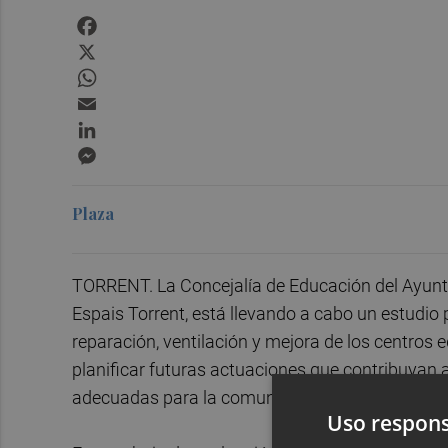
Facebook
X
WhatsApp
Email
LinkedIn
Messenger
Plaza
TORRENT. La Concejalía de Educación del Ayunt
Espais Torrent, está llevando a cabo un estudi
reparación, ventilación y mejora de los centros 
planificar futuras actuaciones que contribuyan 
adecuadas para la comunidad educativa.
Uso respons