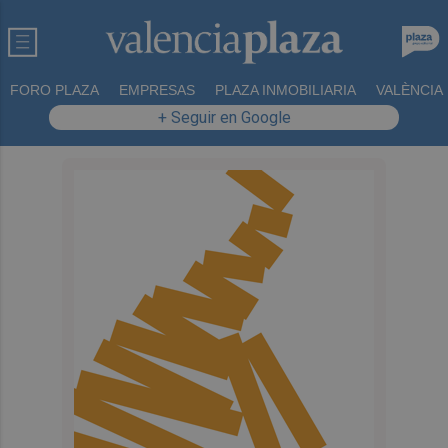
FORO PLAZA
EMPRESAS
PLAZA INMOBILIARIA
VALÈNCIA
+ Seguir en Google