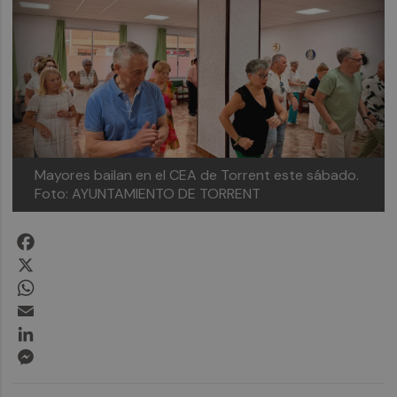
Mayores bailan en el CEA de Torrent este sábado.
Foto: AYUNTAMIENTO DE TORRENT
Facebook
X
WhatsApp
Email
LinkedIn
Messenger