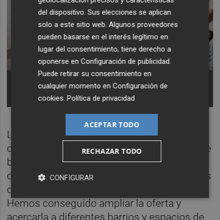
del dispositivo. Sus elecciones se aplican
solo a este sitio web. Algunos proveedores
pueden basarse en el interés legítimo en
lugar del consentimiento; tiene derecho a
oponerse en
Configuración de publicidad
.
Puede retirar su consentimiento en
La alcaldesa de Torrent, Amparo Folgado, junto a
cualquier momento en
Configuración de
una usuaria del CEA. - Foto: AYUNTAMIENTO DE
TORRENT
cookies
.
Política de privacidad
ACEPTAR TODO
La primera edil recordó además que Torrent
cuenta ya con cuatro jornadas semanales de
RECHAZAR TODO
baile repartidas en distintos espacios de la
ciudad. “Ahora disponéis de más alternativas
CONFIGURAR
que nunca para disfrutar de esta actividad.
Hemos conseguido ampliar la oferta y
acercarla a diferentes barrios y espacios de