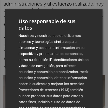
administraciones y al esfuerzo realizado, hoy
volvemos a disfrutar de este espacio
plenamente acondicionado y preparado para
Uso responsable de sus
ellos”, señaló la alcaldesa.
datos
Nosotros y nuestros socios utilizamos
Folgado también destacó que “el baile no es
cookies y tecnologías similares para
solo una actividad de ocio, sino una
almacenar y acceder a información en su
herramienta para favorecer las relaciones
dispositivo y procesar datos personales,
sociales, mantenerse activo y mejorar la
como su dirección IP, identificadores únicos
calidad de vida de nuestros mayores”.
y datos de navegación, para ofrecer
anuncios y contenido personalizados, medir
anuncios y contenido, obtener información
sobre la audiencia y mejorar los servicios.
Proveedores de terceros (1913)
también
pueden procesar sus datos para estos y
otros fines, incluido el uso de datos de
geolocalización precisos y características