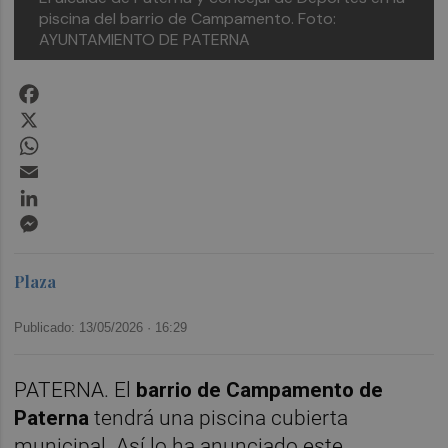
piscina del barrio de Campamento.
Foto:
AYUNTAMIENTO DE PATERNA
Facebook
X
WhatsApp
Email
LinkedIn
Messenger
Plaza
Publicado: 13/05/2026 ·
16:29
PATERNA. El
barrio de Campamento de
Paterna
tendrá una piscina cubierta
municipal. Así lo ha anunciado este