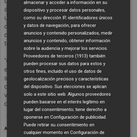
barrio, en la calle Blasco Ibáñez, muy
almacenar y acceder a información en su
accesible a todos sus residentes, y supone
dispositivo y procesar datos personales,
un paso más del modelo de ciudad que está
como su dirección IP, identificadores únicos
y datos de navegación, para ofrecer
diseñando el Ejecutivo socialista para dotar
anuncios y contenido personalizados, medir
de servicios e instalaciones deportivas a
anuncios y contenido, obtener información
todos los barrios de Paterna.
sobre la audiencia y mejorar los servicios.
Proveedores de terceros (1913)
también
“Con esta actuación, seguimos avanzando
pueden procesar sus datos para estos y
en nuestro compromiso de acercar los
otros fines, incluido el uso de datos de
servicios públicos a todos los barrios de la
geolocalización precisos y características
ciudad y de invertir en mejorar la calidad de
del dispositivo. Sus elecciones se aplican
solo a este sitio web. Algunos proveedores
vida de los paterneros y paterneras, vivan
pueden basarse en el interés legítimo en
donde vivan”, ha subrayado Sagredo.
lugar del consentimiento; tiene derecho a
oponerse en
Configuración de publicidad
.
Puede retirar su consentimiento en
ARCHIVADO EN
PATERNA
cualquier momento en
Configuración de