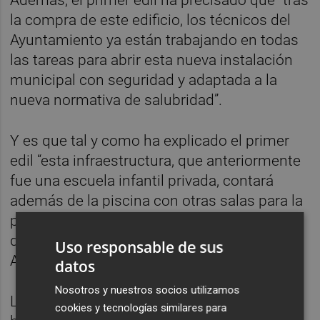
la compra de este edificio, los técnicos del
Ayuntamiento ya están trabajando en todas
las tareas para abrir esta nueva instalación
municipal con seguridad y adaptada a la
nueva normativa de salubridad”.
Y es que tal y como ha explicado el primer
edil “esta infraestructura, que anteriormente
fue una escuela infantil privada, contará
además de la piscina con otras salas para la
práctica deportiva aumentando así la oferta
deportiva que ofrecemos desde el
Uso responsable de sus
Ayuntamiento”.
datos
Nosotros y nuestros socios utilizamos
La piscina se encuentra en pleno centro del
cookies y tecnologías similares para