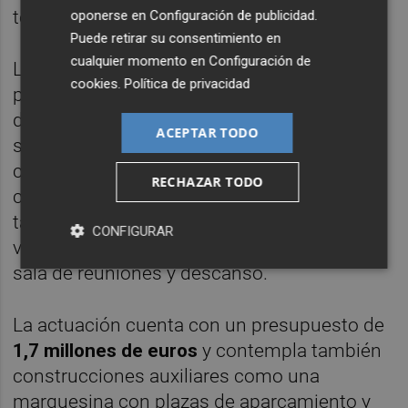
territorio”.
oponerse en
Configuración de publicidad
.
Puede retirar su consentimiento en
cualquier momento en
Configuración de
La nueva base se ubica en una parcela del
cookies
.
Política de privacidad
polígono industrial Los Planos y ha sido
diseñada para albergar de manera
ACEPTAR TODO
simultánea a 20 operativos. El complejo
contará con un hangar con capacidad para
RECHAZAR TODO
cuatro autobombas, además de almacén y
taller, y una zona administrativa con
CONFIGURAR
vestuarios, taquillas, lavandería, despacho y
sala de reuniones y descanso.
La actuación cuenta con un presupuesto de
1,7 millones de euros
y contempla también
construcciones auxiliares como una
marquesina con plazas de aparcamiento y