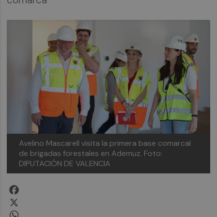
Avelino Mascarell visita la primera base comarcal
de brigadas forestales en Ademuz.
Foto:
DIPUTACIÓN DE VALENCIA
Facebook
X
WhatsApp