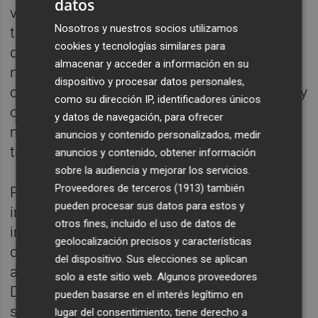
datos
vista forestal y con unas características
Nosotros y nuestros socios utilizamos
territoriales muy particulares”. El presidente
cookies y tecnologías similares para
del Consorcio ha señalado además que “la
almacenar y acceder a información en su
nueva instalación permitirá mejorar la
dispositivo y procesar datos personales,
coordinación, reducir tiempos de respuesta y
como su dirección IP, identificadores únicos
ofrecer unas condiciones de trabajo mucho
y datos de navegación, para ofrecer
más adecuadas para los efectivos que
anuncios y contenido personalizados, medir
trabajan diariamente sobre el terreno”.
anuncios y contenido, obtener información
sobre la audiencia y mejorar los servicios.
Proveedores de terceros (1913)
también
Por su parte, Andrés ha valorado “la
pueden procesar sus datos para estos y
importancia de que Ademuz cuente con una
otros fines, incluido el uso de datos de
infraestructura moderna y preparada para
geolocalización precisos y características
dar servicio a toda la comarca”, y ha
del dispositivo. Sus elecciones se aplican
agradecido “la apuesta del Consorcio y de la
solo a este sitio web. Algunos proveedores
Diputación de Valencia por reforzar la
pueden basarse en el interés legítimo en
seguridad y la prevención de incendios en el
lugar del consentimiento; tiene derecho a