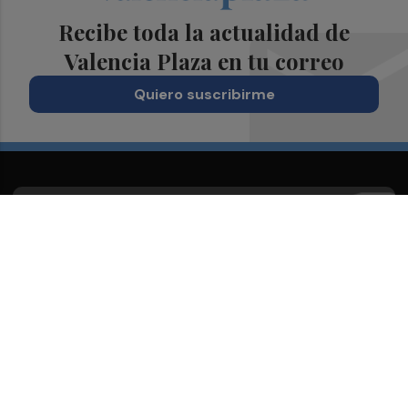
Recibe toda la actualidad de
Valencia Plaza en tu correo
Quiero suscribirme
Suscríbete al Boletín
Todos los días a primera hora en tu email
¡Quiero suscribirme!
Síguenos en redes
Valencia Plaza, desde cualquier medio