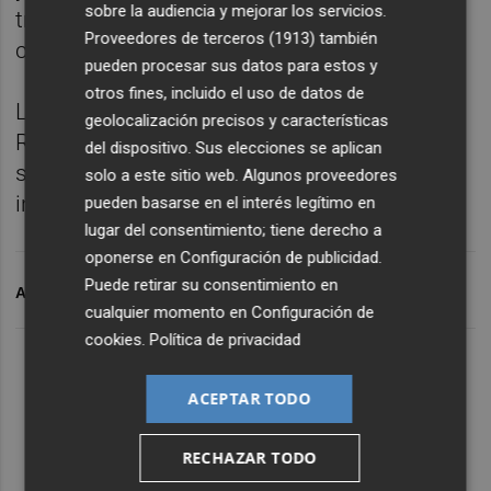
sobre la audiencia y mejorar los servicios.
trabajo de reconstruir y de repensar sus
Proveedores de terceros (1913)
también
ciudades.
pueden procesar sus datos para estos y
otros fines, incluido el uso de datos de
La inversión total del Gobierno de España en
geolocalización precisos y características
Real para la reconstrucción tras la dana
del dispositivo. Sus elecciones se aplican
supera los 44 millones de euros, según
solo a este sitio web. Algunos proveedores
indica en un comunicado.
pueden basarse en el interés legítimo en
lugar del consentimiento; tiene derecho a
oponerse en
Configuración de publicidad
.
Puede retirar su consentimiento en
ARCHIVADO EN
DANA VALENCIA
DANA
cualquier momento en
Configuración de
cookies
.
Política de privacidad
ACEPTAR TODO
RECHAZAR TODO