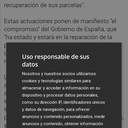
recuperación de sus parcelas".
Estas actuaciones ponen de manifiesto "el
compromiso" del Gobierno de España, que
“ha estado y estará en la reparación de la
provincia de Valencia afectada por la dana
con unas infraestructuras mejoradas y
Uso responsable de sus
mucho más resilientes”, ha subrayado.
datos
Nosotros y nuestros socios utilizamos
La comisionada para la reconstrucción ha
cookies y tecnologías similares para
alabado el trabajo de los alcaldes y
almacenar y acceder a información en su
alcaldesas en la reparación de las
dispositivo y procesar datos personales,
infraestructuras municipales y por poner el
como su dirección IP, identificadores únicos
interés antes que nada de sus ciudadanos
y datos de navegación, para ofrecer
para que esas infraestructuras sean mejores,
anuncios y contenido personalizados, medir
anuncios y contenido, obtener información
y el Gobierno les "ha acompañado" en el