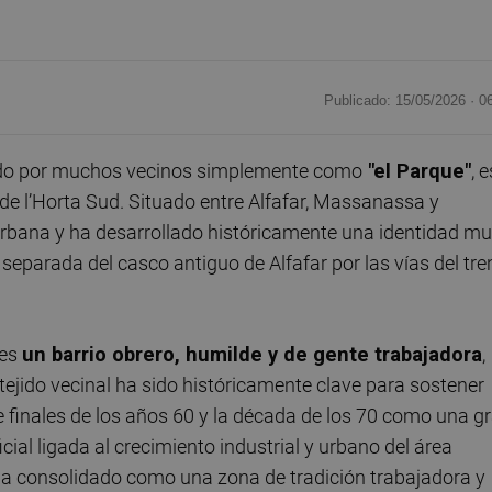
Publicado: 15/05/2026 ·
0
ido por muchos vecinos simplemente como
"el Parque"
, e
de l’Horta Sud. Situado entre Alfafar, Massanassa y
 urbana y ha desarrollado históricamente una identidad m
separada del casco antiguo de Alfafar por las vías del tre
 es
un barrio obrero, humilde y de gente trabajadora
,
ejido vecinal ha sido históricamente clave para sostener
e finales de los años 60 y la década de los 70 como una g
ial ligada al crecimiento industrial y urbano del área
ha consolidado como una zona de tradición trabajadora y