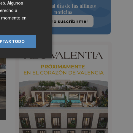
 web. Algunos
Siempre al día de las últimas
derecho a
noticias
ier momento en
¡Quiero suscribirme!
PTAR TODO