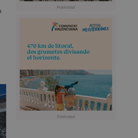
a
s
y