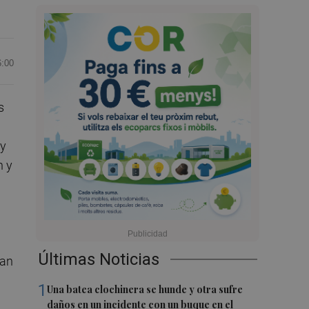
6:00
s
uy
n y
Últimas Noticias
ran
1
Una batea clochinera se hunde y otra sufre
daños en un incidente con un buque en el