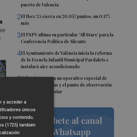
puerto de Valencia
2
El Ibex 35 cierra en 20.057 puntos, un 0,17%
a
más
 se
3
El PSPV ultima su particular 'All Stars' para la
l
Conferencia Política de Alicante
4
El Ayuntamiento de València inicia la reforma
de la Escuela Infantil Municipal Pardalets e
instalará aire acondicionado
5
València prepara un operativo especial de
limpieza en playas y el punto de observación
para el eclipse solar
r y acceder a
tificadores únicos
cios y contenido,
Suscríbete al canal
os (1725)
también
de Whatsapp
calización