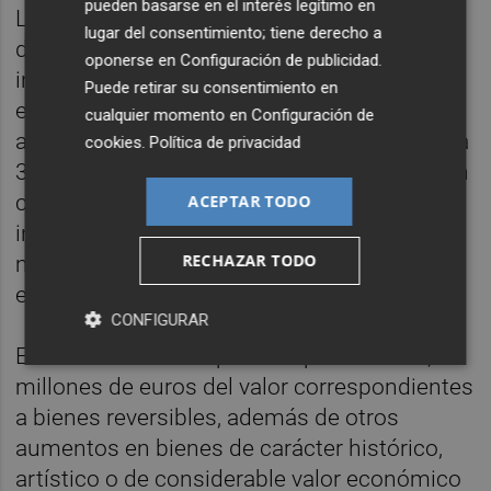
pueden basarse en el interés legítimo en
Las labores de actualización del inventario
lugar del consentimiento; tiene derecho a
de Riba-roja de Túria constatan un
oponerse en
Configuración de publicidad
.
incremento de hasta 78’6 millones de euros
Puede retirar su consentimiento en
el valor de los bienes inmuebles entre
cualquier momento en
Configuración de
ambos periodos de tiempo al pasar de 232 a
cookies
.
Política de privacidad
311 millones de euros. Otro punto a tener en
cuenta son los 2’5 millones de euros de
ACEPTAR TODO
incremento en muebles, que pasan de 1,2
RECHAZAR TODO
millones de euros a 3,7 millones de euros
entre 2015 y 2024.
CONFIGURAR
El inventario municipal incorpora otros 5,6
millones de euros del valor correspondientes
a bienes reversibles, además de otros
aumentos en bienes de carácter histórico,
artístico o de considerable valor económico