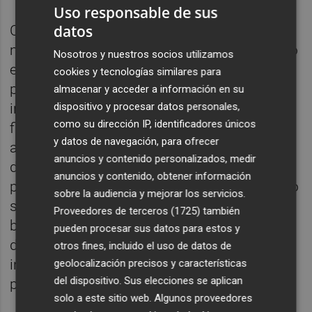
Uso responsable de sus
datos
Cabe recordar que el primer inventario
municipal data del año 1993 que se refundió
Nosotros y nuestros socios utilizamos
en el que se refrendó en el ejercicio de 1994
cookies y tecnologías similares para
para proceder a la actualización de toda la
almacenar y acceder a información en su
dispositivo y procesar datos personales,
información disponible. Posteriormente, a
como su dirección IP, identificadores únicos
finales del año 2015, el pleno municipal
y datos de navegación, para ofrecer
aprobó la realización de un nuevo inventario
anuncios y contenido personalizados, medir
de los bienes públicos, tanto en formato en
anuncios y contenido, obtener información
papel como en digital. En el citado inventario
sobre la audiencia y mejorar los servicios.
se recoge todas las modificaciones, altas y
Proveedores de terceros (1725)
también
bajas ocurridas a lo largo de todo el periodo
pueden procesar sus datos para estos y
de tiempo con el objetivo de disponer una
otros fines, incluido el uso de datos de
información real del valor de todo el
geolocalización precisos y características
del dispositivo. Sus elecciones se aplican
patrimonio municipal.
solo a este sitio web. Algunos proveedores