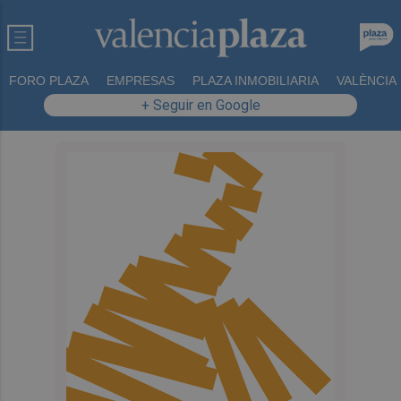
FORO PLAZA
EMPRESAS
PLAZA INMOBILIARIA
VALÈNCIA
+ Seguir en Google