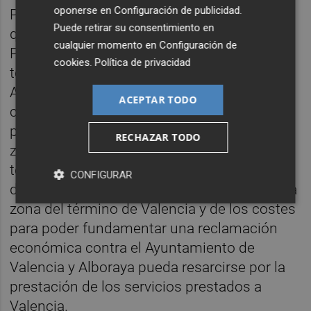
oponerse en
Configuración de publicidad
.
Por ello, el PP ha presentado una moción
Puede retirar su consentimiento en
que insta al gobierno local formado por
cualquier momento en
Configuración de
PSOE y Compromís a actuar. En concreto, el
cookies
.
Política de privacidad
texto propone solicitar formalmente al
Ayuntamiento de València la revisión del IBI
ACEPTAR TODO
cobrado y una compensación económica
por los servicios que presta Alboraya en esa
RECHAZAR TODO
zona. Asimismo, requiere a los servicios
técnicos municipales un informe detallado
CONFIGURAR
de los servicios prestados por Alboraya en la
zona del término de Valencia y de los costes
para poder fundamentar una reclamación
económica contra el Ayuntamiento de
Valencia y Alboraya pueda resarcirse por la
prestación de los servicios prestados a
Valencia.