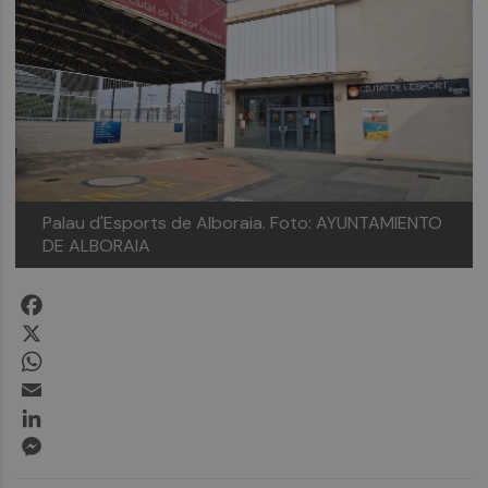
Palau d'Esports de Alboraia.
Foto: AYUNTAMIENTO
DE ALBORAIA
Facebook
X
WhatsApp
Email
LinkedIn
Messenger