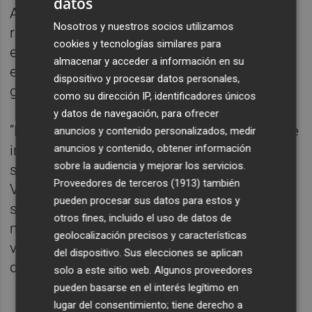
datos
Anteriormente, ningún gobierno había
Nosotros y nuestros socios utilizamos
reclamado nada porque se entendía que
cookies y tecnologías similares para
estaba en vías de solucionar la situación de
almacenar y acceder a información en su
esos terrenos. Algo que con la entrada del
dispositivo y procesar datos personales,
gobierno de izquierdas se dinamitó.
como su dirección IP, identificadores únicos
y datos de navegación, para ofrecer
“Estamos ante un desequilibrio económico e
anuncios y contenido personalizados, medir
anuncios y contenido, obtener información
institucional evidente: Alboraya presta los
sobre la audiencia y mejorar los servicios.
servicios y asume los costes, mientras
Proveedores de terceros (1913)
también
València percibe la recaudación del IBI. Esto
pueden procesar sus datos para estos y
supone un perjuicio directo a las arcas
otros fines, incluido el uso de datos de
municipales y un trato injusto hacia los
geolocalización precisos y características
vecinos y vecinas de Alboraya”, denuncian
del dispositivo. Sus elecciones se aplican
desde el grupo
popular
.
solo a este sitio web. Algunos proveedores
pueden basarse en el interés legítimo en
lugar del consentimiento; tiene derecho a