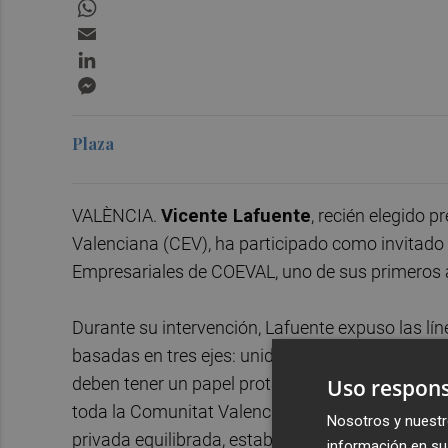
WhatsApp
Email
LinkedIn
Messenger
Plaza
VALÈNCIA.
Vicente Lafuente
, recién elegido 
Valenciana (CEV), ha participado como invitado 
Empresariales de COEVAL, uno de sus primeros
Durante su intervención, Lafuente expuso las lín
basadas en tres ejes: unidad, cohesión y vertebr
deben tener un papel protagonista en ese proce
Uso respons
toda la Comunitat Valenciana e insistió en que 
Nosotros y nuestr
privada equilibrada, estable y orientada a obtene
información en su 