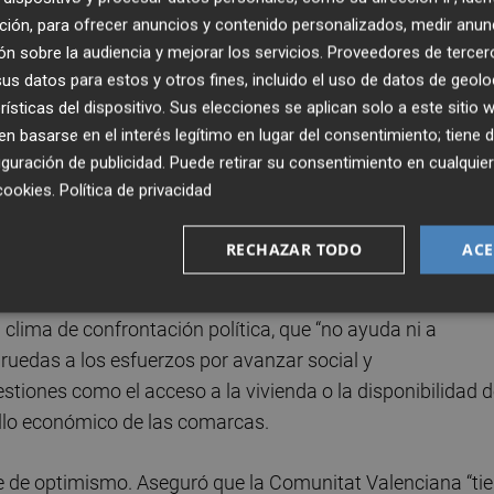
ción, para ofrecer anuncios y contenido personalizados, medir anun
ón actualizada de los retos económicos de la Comunitat
n sobre la audiencia y mejorar los servicios.
Proveedores de tercer
s datos para estos y otros fines, incluido el uso de datos de geolo
sidad de reforzar el apoyo a pymes y autónomos, esenciale
rísticas del dispositivo. Sus elecciones se aplican solo a este sitio
s. Advirtió del impacto que la excesiva carga normativa y la
 basarse en el interés legítimo en lugar del consentimiento; tiene 
sobre la competitividad y la capacidad de crecimiento de l
guración de publicidad
. Puede retirar su consentimiento en cualqu
za junto a CEOE para impulsar un marco regulatorio más
cookies
.
Política de privacidad
rial.
RECHAZAR TODO
ACE
 alertó sobre la gravedad del doble problema de falta de
ctando de manera significativa a múltiples sectores.
clima de confrontación política, que “no ayuda ni a
ruedas a los esfuerzos por avanzar social y
stiones como el acceso a la vivienda o la disponibilidad 
rollo económico de las comarcas.
e de optimismo. Aseguró que la Comunitat Valenciana “ti