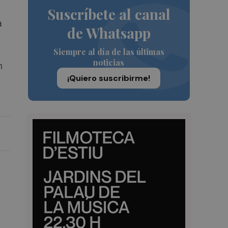
Suscríbete al canal
a
de Whatsapp
Siempre al día de las últimas
noticias
n
¡Quiero suscribirme!