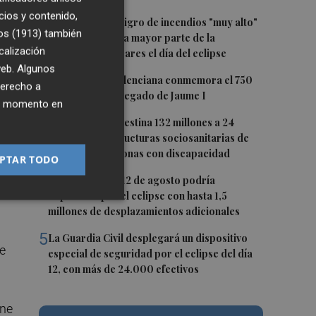
cios y contenido,
1
Aemet prevé peligro de incendios "muy alto"
os (1913)
también
o "extremo" en la mayor parte de la
calización
s
Península y Baleares el día del eclipse
 web. Algunos
2
La Biblioteca Valenciana conmemora el 750
derecho a
as
aniversario del legado de Jaume I
ier momento en
3
La Generalitat destina 132 millones a 24
nuevas infraestructuras sociosanitarias de
mayores y personas con discapacidad
PTAR TODO
4
La movilidad el 12 de agosto podría
duplicarse por el eclipse con hasta 1,5
millones de desplazamientos adicionales
5
La Guardia Civil desplegará un dispositivo
de
especial de seguridad por el eclipse del día
12, con más de 24.000 efectivos
ene