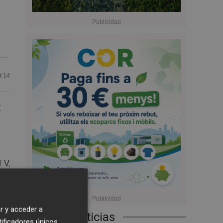
9:14
t
EV,
o-
r y acceder a
Últimas Noticias
tificadores únicos