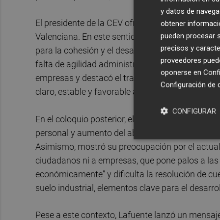
y datos de navega
El presidente de la CEV ofreció además una visi
obtener informació
pueden procesar su
Valenciana. En este sentido, insistió en la nece
precisos y caracte
para la cohesión y el desarrollo de los territorio
proveedores pueden
falta de agilidad administrativa están teniendo 
oponerse en
Confi
empresas y destacó el trabajo que la CEV reali
Configuración de 
claro, estable y favorable a la actividad empresa
CONFIGURAR
En el coloquio posterior, el presidente de la CEV
personal y aumento del absentismo, que está afe
Asimismo, mostró su preocupación por el actual 
ciudadanos ni a empresas, que pone palos a las 
económicamente” y dificulta la resolución de cue
suelo industrial, elementos clave para el desar
Pese a este contexto, Lafuente lanzó un mensaj