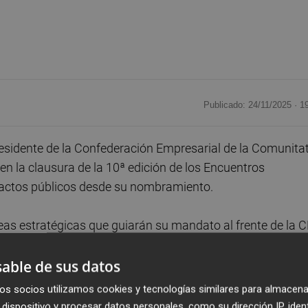
Publicado: 24/11/2025 ·
1
presidente de la Confederación Empresarial de la Comunita
en la clausura de la 10ª edición de los Encuentros
 actos públicos desde su nombramiento.
eas estratégicas que guiarán su mandato al frente de la C
ación empresarial y territorial. Destacó que las comarcas
so, porque su dinamismo es clave para el crecimiento de
able de sus datos
este avance solo será posible con una colaboración públic
os socios utilizamos cookies y tecnologías similares para almacena
r resultados reales.
dispositivo y procesar datos personales, como su dirección IP, iden