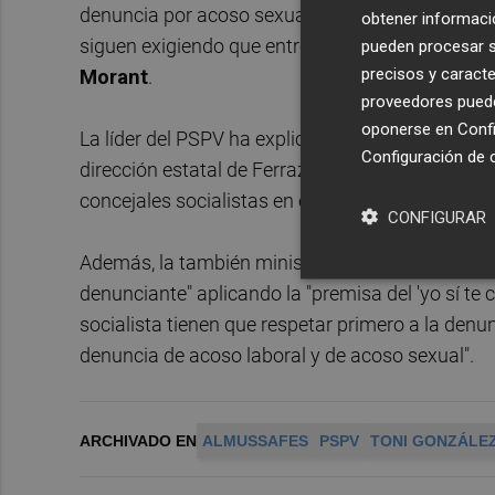
denuncia por acoso sexual y laboral, aunque se 
obtener informació
siguen exigiendo que entregue el acta de alcalde
pueden procesar su
precisos y caracte
Morant
.
proveedores pueden
oponerse en
Confi
La líder del PSPV ha explicado, a preguntas de los
Configuración de 
dirección estatal de Ferraz para crear una gest
concejales socialistas en esta localidad muestren
CONFIGURAR
Además, la también ministra de Ciencia ha insist
denunciante" aplicando la "premisa del 'yo sí te 
socialista tienen que respetar primero a la denu
denuncia de acoso laboral y de acoso sexual".
ARCHIVADO EN
ALMUSSAFES
PSPV
TONI GONZÁLE