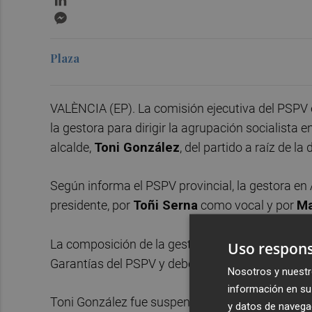
Messenger
Plaza
VALÈNCIA (EP). La comisión ejecutiva del PSPV 
la gestora para dirigir la agrupación socialista 
alcalde,
Toni González
, del partido a raíz de l
Según informa el PSPV provincial, la gestora 
presidente, por
Toñi Serna
como vocal y por
Ma
La composición de la gestora, propuesta por la 
Uso respons
Garantías del PSPV y deberá contar con la aproba
Nosotros y nuestr
información en su 
Toni González fue suspendido de militancia y de
y datos de navega