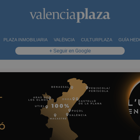
PLAZA INMOBILIARIA
VALÈNCIA
CULTURPLAZA
GUÍA HED
+ Seguir en Google