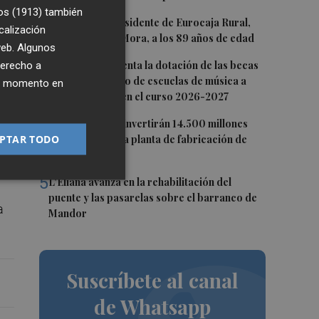
os (1913)
también
2
Fallece el expresidente de Eurocaja Rural,
na
calización
Andrés Gómez Mora, a los 89 años de edad
 web. Algunos
3
CaixaBank aumenta la dotación de las becas
derecho a
para el alumnado de escuelas de música a
ier momento en
275.000 euros en el curso 2026-2027
4
Tesla y SpaceX invertirán 14.500 millones
PTAR TODO
para construir la planta de fabricación de
chips Terafab
5
L'Eliana avanza en la rehabilitación del
puente y las pasarelas sobre el barranco de
a
Mandor
Suscríbete al canal
de Whatsapp