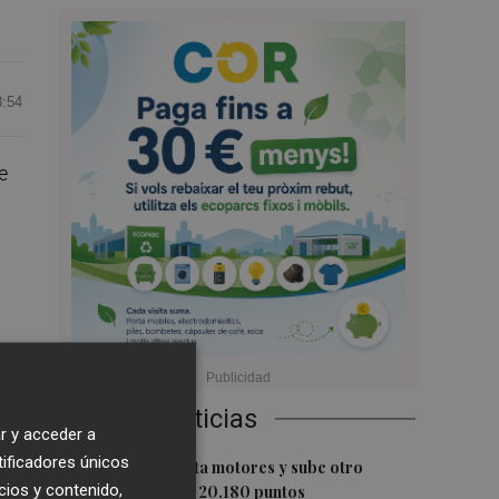
8:54
e
Últimas Noticias
r y acceder a
tificadores únicos
1
El Ibex 35 aprieta motores y sube otro
cios y contenido,
0,62%, hasta los 20.180 puntos