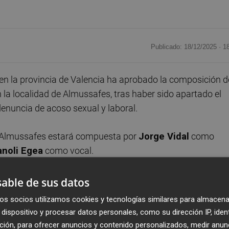
Publicado: 18/12/2025 ·
1
en la provincia de Valencia ha aprobado la composición d
en la localidad de Almussafes, tras haber sido apartado el
a denuncia de acoso sexual y laboral.
en Almussafes estará compuesta por
Jorge Vidal
como
noli Egea
como vocal.
dirección provincial, será comunicada a la comisión de
able de sus datos
ción de la dirección federal del Partido Socialista.
os socios utilizamos cookies y tecnologías similares para almacena
dispositivo y procesar datos personales, como su dirección IP, iden
 sus cargos orgánicos en el PSPV al trascender una
ción, para ofrecer anuncios y contenido personalizados, medir anun