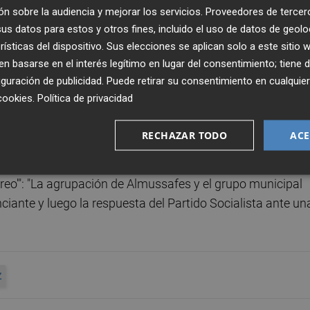
mantiene como primer edil. Los socialistas valencianos
n sobre la audiencia y mejorar los servicios.
Proveedores de tercer
, como ha reiterado este jueves su secretaria general,
Dia
s datos para estos y otros fines, incluido el uso de datos de geolo
rísticas del dispositivo. Sus elecciones se aplican solo a este sitio
 basarse en el interés legítimo en lugar del consentimiento; tiene 
guración de publicidad
. Puede retirar su consentimiento en cualqu
 periodistas, que su partido tiene la "autorización" de la
cookies
.
Política de privacidad
ora en Almussafes, al tiempo que ha pedido que todos los
 "tolerancia cero a cualquier violencia hacia las mujeres".
RECHAZAR TODO
ACE
ido en que la prioridad del PSOE es "proteger a la
creo'": "La agrupación de Almussafes y el grupo municipal
nciante y luego la respuesta del Partido Socialista ante un
Z