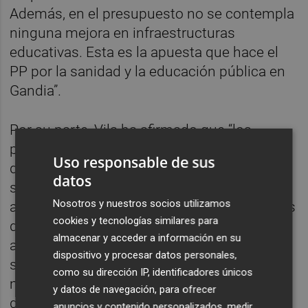
Además, en el presupuesto no se contempla
ninguna mejora en infraestructuras
educativas. Esta es la apuesta que hace el
PP por la sanidad y la educación pública en
Gandia”.
Por su parte, Vila ha afirmado que “los
presupuestos de la Generalitat, los primeros
Uso responsable de sus
de Pérez Llorca como presidente, vuelven a
datos
ser decepcionantes para Gandia, en una
Nosotros y nuestros socios utilizamos
administración morosa que no paga los más
cookies y tecnologías similares para
de 8 millones de euros que le debe al
almacenar y acceder a información en su
ayuntamiento y que, además, ha recortado
dispositivo y procesar datos personales,
subvenciones por valor de más de 4
como su dirección IP, identificadores únicos
millones de euros al año. Así, cerca del 80%
y datos de navegación, para ofrecer
del presupuesto previsto corresponde a
anuncios y contenido personalizados, medir