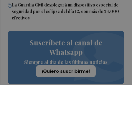
5
La Guardia Civil desplegará un dispositivo especial de
seguridad por el eclipse del día 12, con más de 24.000
efectivos
Suscríbete al canal de
Whatsapp
Siempre al día de las últimas noticias
¡Quiero suscribirme!