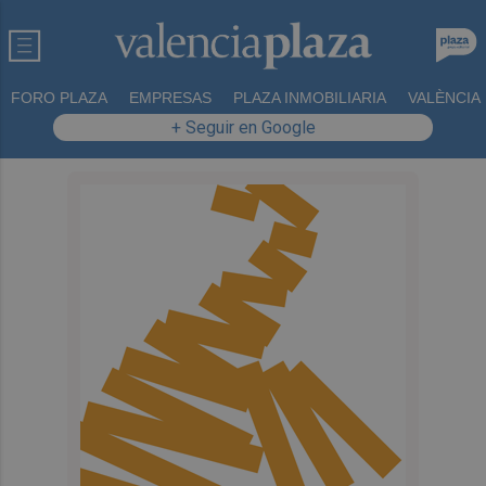
FORO PLAZA
EMPRESAS
PLAZA INMOBILIARIA
VALÈNCIA
+ Seguir en Google