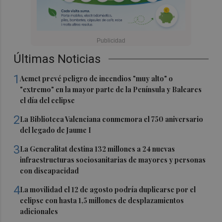
Últimas Noticias
1
Aemet prevé peligro de incendios "muy alto" o
"extremo" en la mayor parte de la Península y Baleares
el día del eclipse
2
La Biblioteca Valenciana conmemora el 750 aniversario
del legado de Jaume I
3
La Generalitat destina 132 millones a 24 nuevas
infraestructuras sociosanitarias de mayores y personas
con discapacidad
4
La movilidad el 12 de agosto podría duplicarse por el
eclipse con hasta 1,5 millones de desplazamientos
adicionales