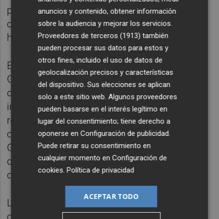
proyectos plurianuales que ya estaban
anuncios y contenido, obtener información
comprometidos por el Govern del Botànic”,
sobre la audiencia y mejorar los servicios.
Proveedores de terceros (1913)
también
ha indicado Vila.
pueden procesar sus datos para estos y
otros fines, incluido el uso de datos de
El concejal socialista en el Ayuntamiento de
geolocalización precisos y características
Gandia considera que “mientras el portavoz
del dispositivo. Sus elecciones se aplican
del PP, Víctor Soler, intenta vender que tiene
solo a este sitio web. Algunos proveedores
influencia hacia sus ‘jefes’ en València, la
pueden basarse en el interés legítimo en
realidad es muy diferente, puesto que se ha
lugar del consentimiento; tiene derecho a
convertido en un freno para la ciudad.
oponerse en
Configuración de publicidad
.
Puede retirar su consentimiento en
Gandia merece respeto, inversiones reales y
cualquier momento en
Configuración de
que el Consell del PP cumpla con lo que
cookies
.
Política de privacidad
debe”.
ACEPTAR TODO
Las enmiendas que se presentarán se
centrarán en aspectos sanitarios como, por