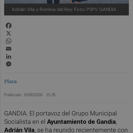
Adrián Vila y Romina del Rey.
Foto: PSPV GANDIA
Facebook
X
WhatsApp
Email
LinkedIn
Messenger
Plaza
Publicado: 15/06/2026 ·
15:35
GANDIA. El portavoz del Grupo Municipal
Socialista en el
Ayuntamiento de Gandia
,
Adrián Vila
, se ha reunido recientemente con