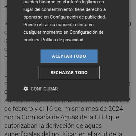
pueden basarse en el interés legítimo en
argumenta la Sala.
lugar del consentimiento; tiene derecho a
oponerse en
Configuración de publicidad
.
Igualmente, el tribunal señala en la sentencia
Puede retirar su consentimiento en
que no comparte con los demandantes que
cualquier momento en
Configuración de
la adenda impugnada encubra un nuevo
cookies
.
Política de privacidad
convenio ni tampoco que su necesidad no
ACEPTAR TODO
haya sido justificada.
RECHAZAR TODO
Los magistrados alcanzan una conclusión
distinta respecto de la adecuación a derecho
CONFIGURAR
de las otras dos resoluciones
administrativas recurridas: las emitidas el 12
de febrero y el 16 del mismo mes de 2024
por la Comisaría de Aguas de la CHJ que
autorizaban la derivación de aguas
superficiales del río Júcar, en el azud de la