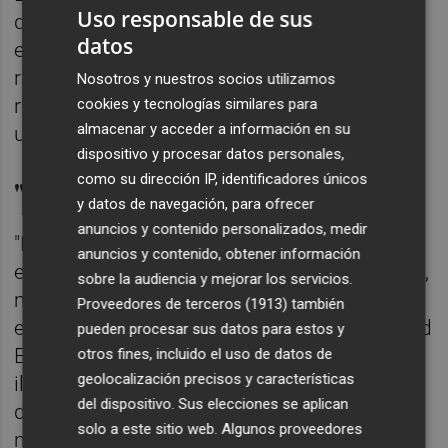
Uso responsable de sus
que las administraciones públicas deberán
datos
establecer los oportunos mecanismos para
repercutir los costes de los servicios
Nosotros y nuestros socios utilizamos
relacionados con la gestión del agua a los
cookies y tecnologías similares para
almacenar y acceder a información en su
usuarios finales.
dispositivo y procesar datos personales,
como su dirección IP, identificadores únicos
"Ilusorio"
y datos de navegación, para ofrecer
anuncios y contenido personalizados, medir
"Dado el elevado coste económico de la
anuncios y contenido, obtener información
ejecución de las infraestructuras hidráulicas,
sobre la audiencia y mejorar los servicios.
más de 250 millones de euros en total,
Proveedores de terceros (1913)
también
ejecutada con fondos propios de la Sociedad
pueden procesar sus datos para estos y
Estatal, y con financiación europea, es
otros fines, incluido el uso de datos de
geolocalización precisos y características
ilusorio entenderlo viable con una duración
del dispositivo. Sus elecciones se aplican
de cuatro años (y aun de ocho) y cumplir el
solo a este sitio web. Algunos proveedores
mandato legal de recuperación de costes",