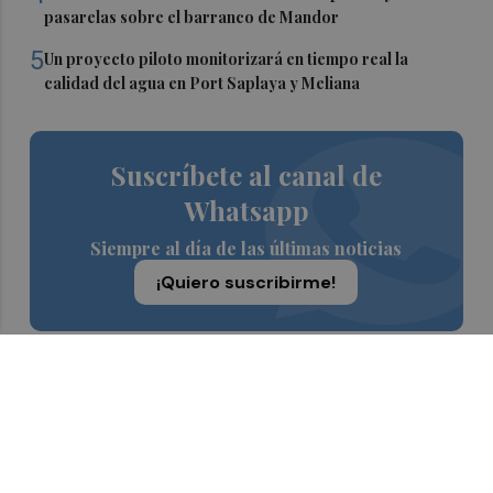
pasarelas sobre el barranco de Mandor
5
Un proyecto piloto monitorizará en tiempo real la
calidad del agua en Port Saplaya y Meliana
Suscríbete al canal de
Whatsapp
Siempre al día de las últimas noticias
¡Quiero suscribirme!