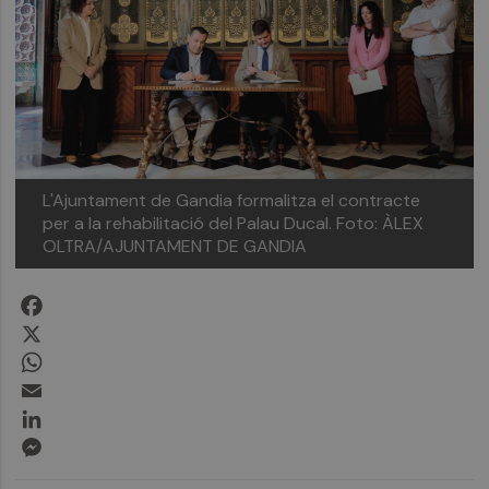
L'Ajuntament de Gandia formalitza el contracte
per a la rehabilitació del Palau Ducal.
Foto: ÀLEX
OLTRA/AJUNTAMENT DE GANDIA
Facebook
X
WhatsApp
Email
LinkedIn
Messenger