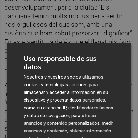
desenvolupament per a la ciutat: “Els
gandians tenim molts motius per a sentir-
nos orgullosos del que som, amb una
història que hem sabut preservar i dignificar”.
En este sentit, ha defés que el llegat històric
de Gandia “és també una ferramenta de futur
Uso responsable de sus
que reforça la nostra identitat i genera
datos
oportunitats”.
Nosotros y nuestros socios utilizamos
A més, Prieto ha posat en valor la cooperació
cookies y tecnologías similares para
almacenar y acceder a información en su
institucional que ha fet possible el projecte:
dispositivo y procesar datos personales,
“Quan treballem units som capaços
como su dirección IP, identificadores únicos
d’aconseguir grans coses per a la ciutat. Este
y datos de navegación, para ofrecer
projecte simbolitza una ciutat que honra el
anuncios y contenido personalizados, medir
seu llegat i el convertix en una palanca de
anuncios y contenido, obtener información
futur”.