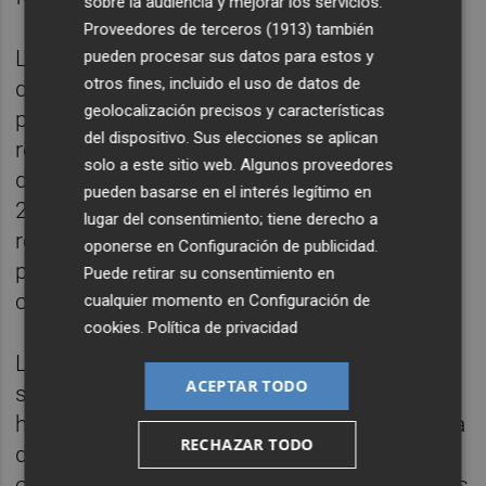
sobre la audiencia y mejorar los servicios.
Proveedores de terceros (1913)
también
L’alcalde també ha destacat la consolidació
pueden procesar sus datos para estos y
otros fines, incluido el uso de datos de
del Palau Ducal com a principal recurs
geolocalización precisos y características
patrimonial turístic de la ciutat, després de
del dispositivo. Sus elecciones se aplican
registrar 57.000 visitants durant 2025 i més
solo a este sitio web. Algunos proveedores
de 21.200 persones en el que portem de
pueden basarse en el interés legítimo en
2026. “Preservar el patrimoni és també
lugar del consentimiento; tiene derecho a
reforçar el nostre atractiu cultural i turístic i
oponerse en
Configuración de publicidad
.
projectar al món la nostra identitat com a
Puede retirar su consentimiento en
ciutat”, ha afirmat.
cualquier momento en
Configuración de
cookies
.
Política de privacidad
La regidora Izquierdo ha mostrat la seua
ACEPTAR TODO
satisfacció: "Estem molt contentes perquè
hui hem fet un pas definitiu amb la signatura
RECHAZAR TODO
del contracte que farà possible l’inici d’unes
obres molt esperades per al Palau Ducal dels