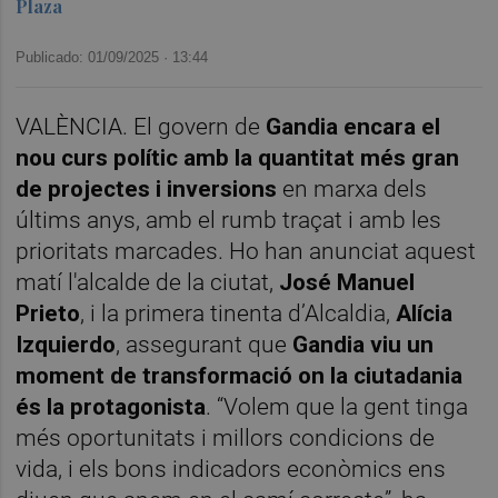
Plaza
Publicado: 01/09/2025 ·
13:44
VALÈNCIA. El govern de
Gandia encara el
nou curs polític amb la quantitat més gran
de projectes i inversions
en marxa dels
últims anys, amb el rumb traçat i amb les
prioritats marcades. Ho han anunciat aquest
matí l'alcalde de la ciutat,
José Manuel
Prieto
, i la primera tinenta d’Alcaldia,
Alícia
Izquierdo
, assegurant que
Gandia viu un
moment de transformació on la ciutadania
és la protagonista
. “Volem que la gent tinga
més oportunitats i millors condicions de
vida, i els bons indicadors econòmics ens