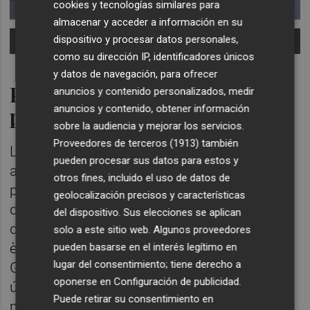
cookies y tecnologías similares para
almacenar y acceder a información en su
dispositivo y procesar datos personales,
-
Foto: AYUNTAMIENTO DE GANDIA
como su dirección IP, identificadores únicos
y datos de navegación, para ofrecer
Pactes de ciutat i consens
anuncios y contenido personalizados, medir
anuncios y contenido, obtener información
polític
sobre la audiencia y mejorar los servicios.
Proveedores de terceros (1913)
también
L'alcalde ha defensat la necessitat de grans
pueden procesar sus datos para estos y
acords que superen les diferències
otros fines, incluido el uso de datos de
partidistes, i ha recordat que a principis
geolocalización precisos y características
d'agost va traslladar la importància
del dispositivo. Sus elecciones se aplican
d'aconseguir pactes de ciutat: “Enmig d'una
solo a este sitio web. Algunos proveedores
època de soroll, confrontació i polarització,
pueden basarse en el interés legítimo en
lugar del consentimiento; tiene derecho a
Gandia ha d'aspirar a construir consensos
oponerse en
Configuración de publicidad
.
útils. Ja he traslladat a tots els grups
Puede retirar su consentimiento en
municipals una proposta amb acords en