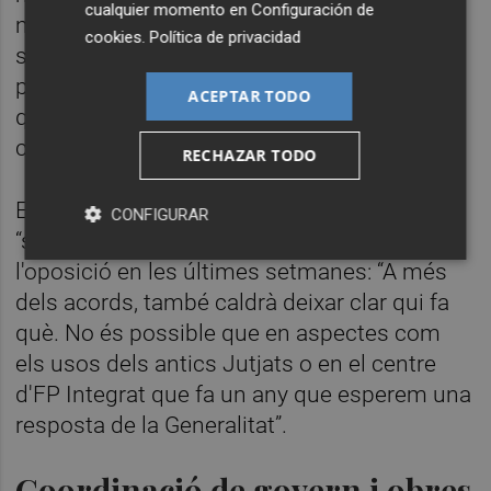
cualquier momento en
Configuración de
matèria de sostenibilitat, habitatge,
cookies
.
Política de privacidad
seguretat i civisme, infraestructures i bona
política. Vull que setembre siga el mes en
ACEPTAR TODO
què concretem les primeres mesures
conjuntes”.
RECHAZAR TODO
En aquest punt, Prieto ha criticat la
CONFIGURAR
“sobreexposició” i la “sobreactuació” de
l'oposició en les últimes setmanes: “A més
dels acords, també caldrà deixar clar qui fa
què. No és possible que en aspectes com
els usos dels antics Jutjats o en el centre
d'FP Integrat que fa un any que esperem una
resposta de la Generalitat”.
Coordinació de govern i obres