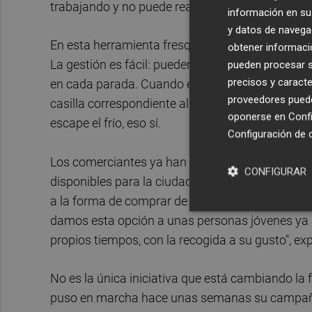
trabajando y no puede realizar estas tareas.
información en su 
y datos de navega
En esta herramienta fresquita puede esperar la 
obtener informació
La gestión es fácil: pueden encargar el pedido e
pueden procesar su
precisos y caracte
en cada parada. Cuando esté listo, el usuario re
proveedores pueden
casilla correspondiente al pedido. Una vez recogi
oponerse en
Confi
escape el frío, eso sí.
Configuración de 
Los comerciantes ya han recibido la formación d
CONFIGURAR
disponibles para la ciudadanía. "Estamos trabaj
a la forma de comprar de hoy: las personas ma
damos esta opción a unas personas jóvenes ya 
propios tiempos, con la recogida a su gusto", exp
No es la única iniciativa que está cambiando la
puso en marcha hace unas semanas su campaña 