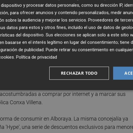
dispositivo y procesar datos personales, como su dirección IP, iden
ción, para ofrecer anuncios y contenido personalizados, medir anun
fruta, carne o pescado que se encargue a los comerciantes
n sobre la audiencia y mejorar los servicios.
Proveedores de tercer
n persona o por llamada o whatsapp al teléfono habilitado
s datos para estos y otros fines, incluido el uso de datos de geolo
rísticas del dispositivo. Sus elecciones se aplican solo a este sitio
cibirá un código QR o numérico, una clave para poder abrir
 basarse en el interés legítimo en lugar del consentimiento; tiene 
da, el cliente deberá cerrar la puerta para evitar que se
guración de publicidad
. Puede retirar su consentimiento en cualqu
cookies
.
Política de privacidad
el funcionamiento y las taquillas refrigeradas ya están
RECHAZAR TODO
ACE
ando duro en modernizar y adaptar nuestro tejido comerci
yores seguirán siendo atendidas presencialmente y ahora
acostumbradas a comprar por internet y a marcar sus
lica Conxa Villena.
 forma de consumir en Alboraya. La misma concejalía ya
'Hype', una serie de descuentos exclusivos para menor