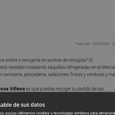
Publicado: 28/04/2026 ·
1
 online y recogerla en puntos de recogida? El
sta realidad instalando taquillas refrigeradas en el Merc
e carnicería, pescadería, salazones, frutas y verduras y má
nxa Villena
es que puedas recoger tu pedido de las
ado. Se trata de un enorme paso adelante a la hora de
vecinas puedan hacer uso del Mercado Municipal, abierto
able de sus datos
e un segmento sustancioso de la población se encuentra
os socios utilizamos cookies y tecnologías similares para almacena