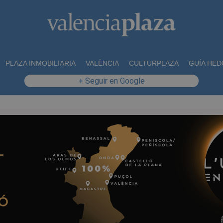
PLAZA INMOBILIARIA
VALÈNCIA
CULTURPLAZA
GUÍA HED
+ Seguir en Google