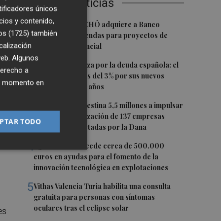
Últimas Noticias
tificadores únicos
cios y contenido,
1
La Socimi tuTECHÔ adquiere a Banco
.
os (1725)
también
Sabadell 23 viviendas para proyectos de
calización
inclusión residencial
 web. Algunos
 la
2
Crece la confianza por la deuda española: el
derecho a
Tesoro paga más del 3% por sus nuevos
ier momento en
bonos a 5, 7 y 10 años
3
La Generalitat destina 5,5 millones a impulsar
la internacionalización de 137 empresas
PTAR TODO
valencianas afectadas por la Dana
al
4
Agricultura concede cerca de 500.000
euros en ayudas para el fomento de la
innovación tecnológica en explotaciones
5
Vithas Valencia Turia habilita una consulta
gratuita para personas con síntomas
oculares tras el eclipse solar
es