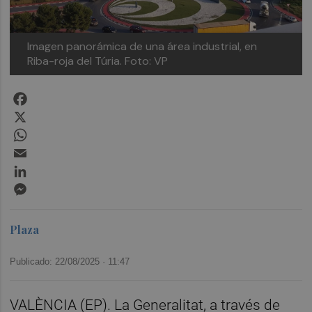
Imagen panorámica de una área industrial, en
Riba-roja del Túria.
Foto: VP
Facebook
X
WhatsApp
Email
LinkedIn
Messenger
Plaza
Publicado: 22/08/2025 ·
11:47
VALÈNCIA (EP). La Generalitat, a través de