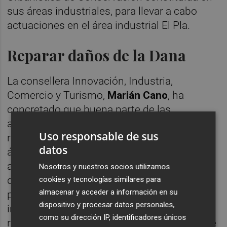
sus áreas industriales, para llevar a cabo
actuaciones en el área industrial El Pla.
Reparar daños de la Dana
La consellera Innovación, Industria,
Comercio y Turismo,
Marián Cano
, ha
concretado que buena parte de las
actuaciones de mejora se centran en la
Uso responsable de sus
reparación de daños ocasionados en las
datos
áreas industriales por la dana, "que ha
afectado de manera especial a la comarca
Nosotros y nuestros socios utilizamos
de l'Horta Sud". Así, las ayudas concedidas
cookies y tecnologías similares para
almacenar y acceder a información en su
para 2025 y 2026 "permitirán recuperar
dispositivo y procesar datos personales,
infraestructuras deterioradas y reforzar la
como su dirección IP, identificadores únicos
resiliencia de los polígonos industriales ante