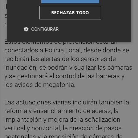
lluvias intensas. También se implantarán
RECHAZAR TODO
sistemas de megafonía de emergencia vía
radio con altavoces solares.
CONFIGURAR
Estos elementos de prevención estarán
conectados a Policía Local, desde donde se
recibirán las alertas de los sensores de
inundación, se podrán visualizar las cámaras
y se gestionará el control de las barreras y
los avisos de megafonía.
Las actuaciones viarias incluirán también la
reforma y ensanchamiento de aceras, la
implantación y mejora de la señalización
vertical y horizontal, la creación de pasos
peatonales y la reposición de cámaras de