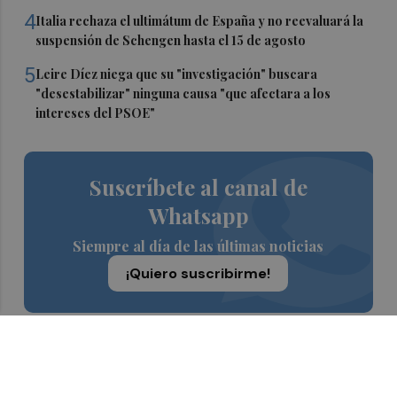
4
Italia rechaza el ultimátum de España y no reevaluará la
suspensión de Schengen hasta el 15 de agosto
5
Leire Díez niega que su "investigación" buscara
"desestabilizar" ninguna causa "que afectara a los
intereses del PSOE"
Suscríbete al canal de
Whatsapp
Siempre al día de las últimas noticias
¡Quiero suscribirme!