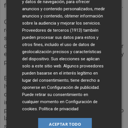
y datos de navegación, para ofrecer
futuros episodios meteorológicos adversos".
anuncios y contenido personalizados, medir
anuncios y contenido, obtener información
Gracias a los proyectos de mejora, ha
sobre la audiencia y mejorar los servicios.
resaltado, se recuperarán aceras, accesos y
Proveedores de terceros (1913)
también
señalización que resultaron dañadas, así
pueden procesar sus datos para estos y
otros fines, incluido el uso de datos de
como modernizar infraestructuras, actualizar
geolocalización precisos y características
elementos y reabrir para su uso carriles bici y
del dispositivo. Sus elecciones se aplican
peatonales.
solo a este sitio web. Algunos proveedores
pueden basarse en el interés legítimo en
Entre las actuaciones subvencionadas por
lugar del consentimiento; tiene derecho a
Ivace+i destaca la instalación de sensores
oponerse en
Configuración de publicidad
.
de inundación, cámaras y barreras en pasos
Puede retirar su consentimiento en
inferiores para evitar el paso a vehículos y
cualquier momento en
Configuración de
cookies
.
Política de privacidad
peatones en caso de inundaciones, así como
la mecanización de compuertas del
ACEPTAR TODO
saneamiento para prevenir colapsos por