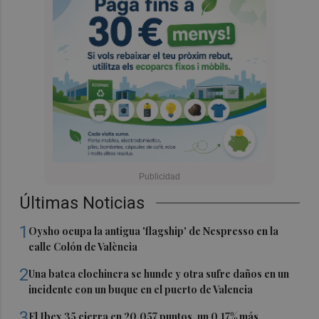
Últimas Noticias
1
Oysho ocupa la antigua 'flagship' de Nespresso en la
calle Colón de València
2
Una batea clochinera se hunde y otra sufre daños en un
incidente con un buque en el puerto de Valencia
3
El Ibex 35 cierra en 20.057 puntos, un 0,17% más