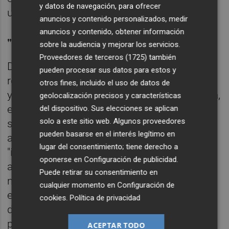
y datos de navegación, para ofrecer
usuarios.
anuncios y contenido personalizados, medir
anuncios y contenido, obtener información
"Un poco olvidado"
sobre la audiencia y mejorar los servicios.
Proveedores de terceros (1725)
también
De hecho, subraya que los usuarios siguen
pueden procesar sus datos para estos y
recordando "cuando se asomaban al balcón
otros fines, incluido el uso de datos de
y veían aquello" que llegaba. A juicio de Adrià,
geolocalización precisos y características
el colectivo de la discapacidad intelectual
del dispositivo. Sus elecciones se aplican
solo a este sitio web. Algunos proveedores
sigue a fecha de hoy "un poco olvidado" y
pueden basarse en el interés legítimo en
aunque se está "saliendo un poco", siguen
lugar del consentimiento; tiene derecho a
"intentando localizar a personas donde las
oponerse en
Configuración de publicidad
.
administraciones no pueden llegar por si
Puede retirar su consentimiento en
necesitan nuestro apoyo". Por ejemplo, con
cualquier momento en
Configuración de
el servicio de ocio, para que puedan seguir
cookies
.
Política de privacidad
disfrutando de su tiempo libre en las
poblaciones afectadas.
ACEPTAR TODO