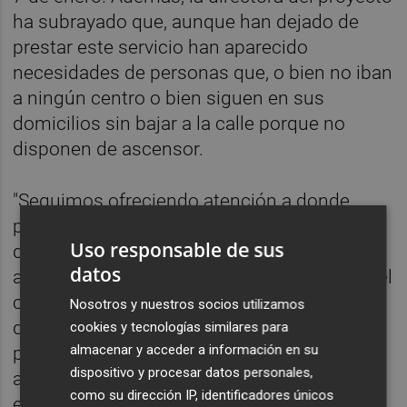
ha subrayado que, aunque han dejado de
prestar este servicio han aparecido
necesidades de personas que, o bien no iban
a ningún centro o bien siguen en sus
domicilios sin bajar a la calle porque no
disponen de ascensor.
"Seguimos ofreciendo atención a donde
podemos llegar", ha señalado Adrià, en
Uso responsable de sus
declaraciones a Europa Press, en las que
datos
asegura que la afectación psicologica para el
colectivo "ha sido mucho, mucho más dura
Nosotros y nuestros socios utilizamos
que la del covid" por la pérdida de vivienda,
cookies y tecnologías similares para
almacenar y acceder a información en su
por el tiempo que han pasado sin poder
dispositivo y procesar datos personales,
acceder a ningún servicio y, a nivel
como su dirección IP, identificadores únicos
emocional, por la afectación a familias y