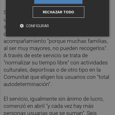
Se trata de una iniciativa por la que se paga
RECHAZAR TODO
una cuota anual, que se ofrece dos días a la
semana después del horario del centro
CONFIGURAR
ocupacional y con servicio de
acompañamiento "porque muchas familias,
al ser muy mayores, no pueden recogerlos".
A través de este servicio se trata de
"normalizar su tiempo libre" con actividades
culturales, deportivas o de otro tipo en la
Comunitat que eligen los usuarios con "total
autodeterminación".
El servicio, igualmente sin ánimo de lucro,
comenzó en abril "y cada vez hay más
personas usuarias que se suman". Seis