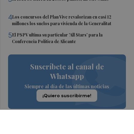
4
Los concursos del Plan Vive revalorizan en casi 12
millones los suelos para vivienda de la Generalitat
5
El PSPV ultima su particular 'All Stars' para la
Conferencia Política de Alicante
Suscríbete al canal de
Whatsapp
Siempre al día de las últimas noticias
¡Quiero suscribirme!