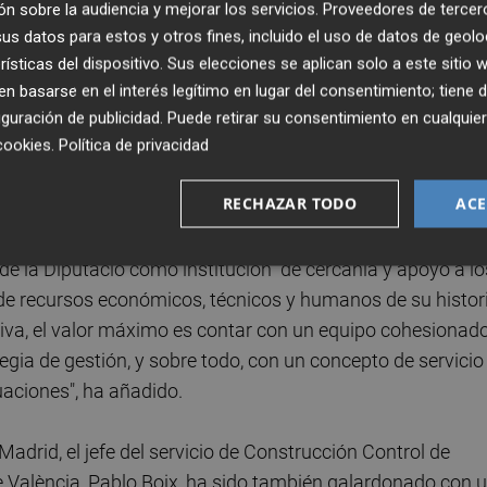
n sobre la audiencia y mejorar los servicios.
Proveedores de tercer
ciones a través del registro de la huella de carbono com
s datos para estos y otros fines, incluido el uso de datos de geolo
ua y la gestión "más eficiente" de la red provincial.
rísticas del dispositivo. Sus elecciones se aplican solo a este sitio
 basarse en el interés legítimo en lugar del consentimiento; tiene 
tació, Reme Mazzolari, ha hecho extensivo el
guración de publicidad
. Puede retirar su consentimiento en cualqu
cookies
.
Política de privacidad
nas que conforman el equipo del área provincial de
ional para dar respuesta a los ingentes daños que
RECHAZAR TODO
ACE
ial en aquel fatídico día".
de la Diputació como institución "de cercanía y apoyo a lo
 de recursos económicos, técnicos y humanos de su histor
itiva, el valor máximo es contar con un equipo cohesionado
ategia de gestión, y sobre todo, con un concepto de servicio
uaciones", ha añadido.
Madrid, el jefe del servicio de Construcción Control de
de València, Pablo Boix, ha sido también galardonado con 