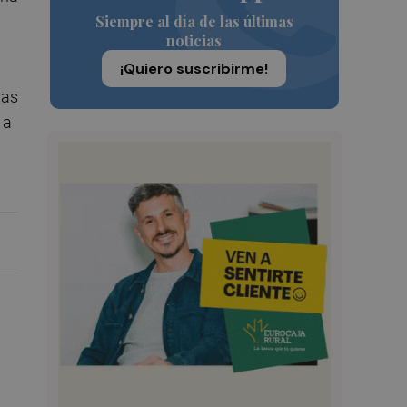
Siempre al día de las últimas
noticias
¡Quiero suscribirme!
ras
 a