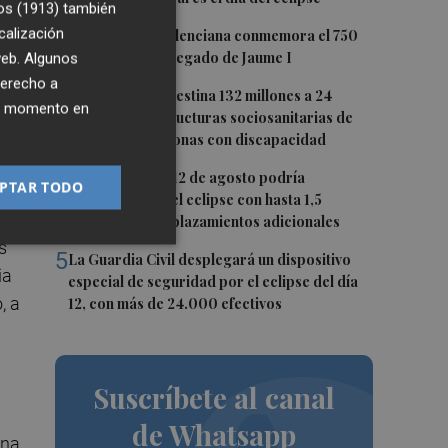
os (1913)
también
o
2
calización
La Biblioteca Valenciana conmemora el 750
aniversario del legado de Jaume I
 web. Algunos
derecho a
3
La Generalitat destina 132 millones a 24
ier momento en
nuevas infraestructuras sociosanitarias de
mayores y personas con discapacidad
4
La movilidad el 12 de agosto podría
PTAR TODO
duplicarse por el eclipse con hasta 1,5
millones de desplazamientos adicionales
s
5
La Guardia Civil desplegará un dispositivo
ia
especial de seguridad por el eclipse del día
, a
12, con más de 24.000 efectivos
Suscríbete al canal
de Whatsapp
una