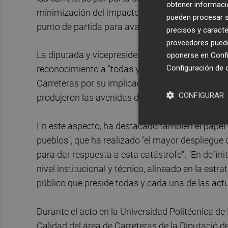
obtener informació
minimización del impacto ambiental de las actua
pueden procesar su
punto de partida para avanzar en la mejora contin
precisos y caracte
proveedores pueden
La diputada y vicepresidenta segunda de la Dipu
oponerse en
Confi
Configuración de 
reconocimiento a "todas y cada una de las perso
Carreteras por su implicación personal y profes
CONFIGURAR
produjeron las avenidas de agua en la red provinc
En este aspecto, ha destacado también el papel 
pueblos", que ha realizado "el mayor despliegue
para dar respuesta a esta catástrofe". "En defin
nivel institucional y técnico, alineado en la estr
público que preside todas y cada una de las act
Durante el acto en la Universidad Politécnica de 
Calidad del área de Carreteras de la Diputació 