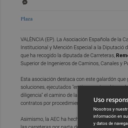
Messenger
Plaza
VALÈNCIA (EP). La Asociación Española de la Ca
Institucional y Mención Especial a la Diputació 
que ha recogido la diputada de Carreteras,
Reme
Superior de Ingenieros de Caminos, Canales y Pu
Esta asociación destaca con este galardón que g
soluciones, ejecutados "en tiempo récord tras el 
diligencia" el camino de la reconstrucción de pue
Uso respons
contratos por procedimiento de emergencia.
Nosotros y nuestr
información en su 
Asimismo, la AEC ha hecho especial mención a l
y datos de navega
las carreteras por parta de la Diputació, con su