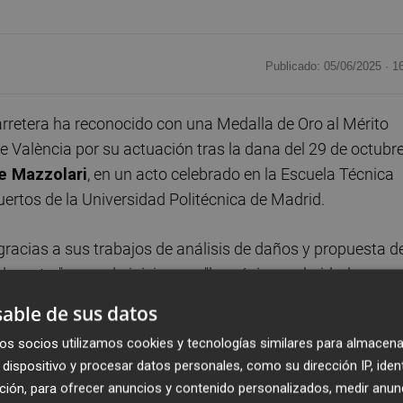
Publicado: 05/06/2025 ·
1
rretera ha reconocido con una Medalla de Oro al Mérito
de València por su actuación tras la dana del 29 de octubre
 Mazzolari
, en un acto celebrado en la Escuela Técnica
ertos de la Universidad Politécnica de Madrid.
racias a sus trabajos de análisis de daños y propuesta d
desastre", se pudo iniciar con "la máxima celeridad y
ntes y la reparación de carreteras, con la activación de lo
able de sus datos
os socios utilizamos cookies y tecnologías similares para almacena
dispositivo y procesar datos personales, como su dirección IP, iden
a nueva forma de abordar el mantenimiento y la mejora d
ción, para ofrecer anuncios y contenido personalizados, medir anun
 apuesta por acciones como la digitalización de procesos o