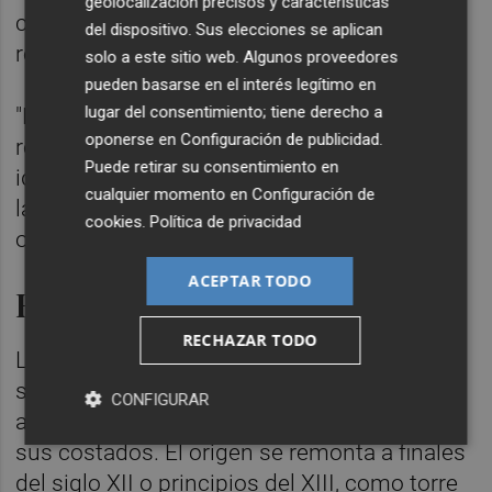
geolocalización precisos y características
convirtiéndola en un espacio accesible y de
del dispositivo. Sus elecciones se aplican
referencia para Serra".
solo a este sitio web. Algunos proveedores
pueden basarse en el interés legítimo en
lugar del consentimiento; tiene derecho a
"Estamos ante el paso decisivo para
oponerse en
Configuración de publicidad
.
recuperar un elemento clave de nuestra
Puede retirar su consentimiento en
identidad histórica y cultural, y para abrirlo a
cualquier momento en
Configuración de
la ciudadanía como lugar de conocimiento y
cookies
.
Política de privacidad
orgullo colectivo", concluyó la alcaldesa.
ACEPTAR TODO
Rico patrimonio
RECHAZAR TODO
La Torre del Señor de la Vila se encuentra al
sur del municipio del Camp de Túria,
CONFIGURAR
adosada a viviendas particulares por tres de
sus costados. El origen se remonta a finales
del siglo XII o principios del XIII, como torre