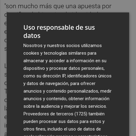
"son mucho más que una apuesta por
dignificar la historia y la identidad, ya que
estas obras van a generar una actividad
Uso responsable de sus
económica y un atractivo cultural y turístico
datos
que, en el caso de la Torre de Serra,
Nosotros y nuestros socios utilizamos
supondrá que pueda ser visitada".
cookies y tecnologías similares para
almacenar y acceder a información en su
La alcaldesa, por su parte, mostró su
dispositivo y procesar datos personales,
satisfacción por una aportación económica
como su dirección IP, identificadores únicos
que permitirá "finalizar la restauración de la
y datos de navegación, para ofrecer
Torre del Señor de la Vila asegurando su
anuncios y contenido personalizados, medir
anuncios y contenido, obtener información
conservación, la consolidación estructural y
sobre la audiencia y mejorar los servicios.
la puesta en valor del monumento". Tusón
Proveedores de terceros (1725)
también
explicó que el doble objetivo de la
pueden procesar sus datos para estos y
intervención es "consolidar la torre y
otros fines, incluido el uso de datos de
adecuarla para su apertura a visitas,