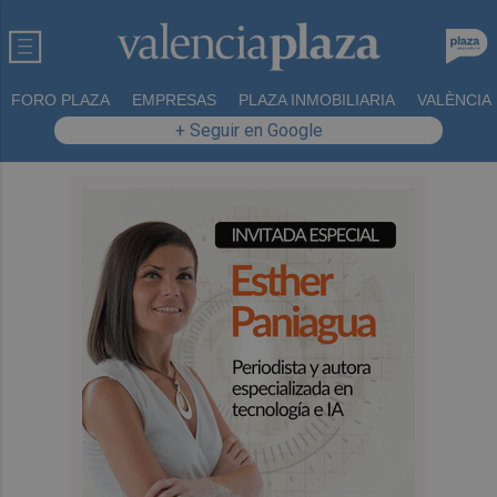
FORO PLAZA
EMPRESAS
PLAZA INMOBILIARIA
VALÈNCIA
+ Seguir en Google