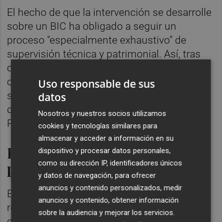
El hecho de que la intervención se desarrolle
sobre un BIC ha obligado a seguir un
proceso "especialmente exhaustivo" de
supervisión técnica y patrimonial. Así, tras
completarse los estudios arqueológicos, la
continuación de las obras se realizará bajo
Uso responsable de sus
supervisión arqueológica y conforme a las
datos
directrices establecidas por los servicios de
Nosotros y nuestros socios utilizamos
Patrimonio Cultural.
cookies y tecnologías similares para
almacenar y acceder a información en su
Recuperación e integración
dispositivo y procesar datos personales,
paisajística
como su dirección IP, identificadores únicos
y datos de navegación, para ofrecer
anuncios y contenido personalizados, medir
En este sentido, el proyecto concluirá con la
anuncios y contenido, obtener información
recuperación e integración paisajística del
sobre la audiencia y mejorar los servicios.
entorno del castillo y de los accesos