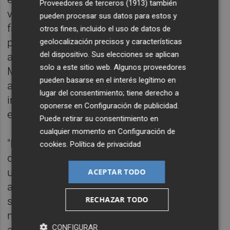
Proveedores de terceros (1913)
también
vinculados a la actuación, con el objetivo de
pueden procesar sus datos para estos y
favorecer su adecuación al paisaje y
otros fines, incluido el uso de datos de
preservar los valores históricos y
geolocalización precisos y características
del dispositivo. Sus elecciones se aplican
ambientales del enclave. Durante la visita,
solo a este sitio web. Algunos proveedores
Mompó ha destacado que la espera "ha
pueden basarse en el interés legítimo en
acabado": "Retomamos el proyecto que
lugar del consentimiento; tiene derecho a
iniciamos cuando llegamos a la Diputación
oponerse en
Configuración de publicidad
.
en 2023 tras años de desidia".
Puede retirar su consentimiento en
cualquier momento en
Configuración de
"Nos encontramos este castillo, propiedad
cookies
.
Política de privacidad
de la institución provincial desde 2003, en
una situación inaceptable para una
ACEPTAR TODO
administración pública. Había proyectos
RECHAZAR TODO
sobre el papel y dinero comprometido, pero
no voluntad real de ejecutarlo", ha
CONFIGURAR
asegurado.