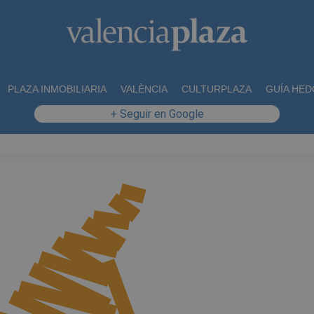
PLAZA INMOBILIARIA
VALÈNCIA
CULTURPLAZA
GUÍA HED
+ Seguir en Google