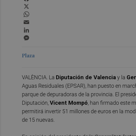
X
WhatsApp
Email
LinkedIn
Messenger
Plaza
VALÈNCIA. La
Diputación de Valencia
y la
Gen
Aguas Residuales (EPSAR), han puesto en marcha
parque de depuradoras de la provincia. El presid
Diputación,
Vicent Mompó
, han firmado este m
permitirá invertir 51 millones de euros en la mo
de 15 nuevas.