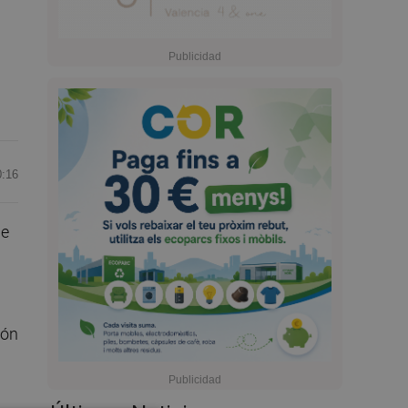
0:16
de
ión