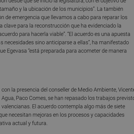
n desde que se inició la legislatura, con el objetivo de
 tamaño y la ubicación de los municipios”. La también
ón de emergencia que llevamos a cabo para reparar los
 clave para la reconstrucción que ha evidenciado la
cuerdo para hacerla viable”. “El acuerdo es una apuesta
as necesidades sino anticiparse a ellas”, ha manifestado
r que Egevasa “está preparada para acometer de manera
con la presencia del conseller de Medio Ambiente, Vicent
el Agua, Paco Comes, se han repasado los trabajos previst
 valencianas. El acuerdo contempla algo más de siete
 que necesitan mejoras en los procesos y capacidades
tiva actual y futura.