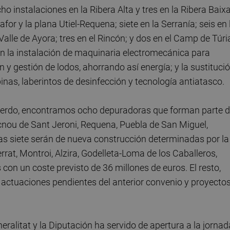
instalaciones en la Ribera Alta y tres en la Ribera Baixa
for y la plana Utiel-Requena; siete en la Serranía; seis en 
Valle de Ayora; tres en el Rincón; y dos en el Camp de Túri
en la instalación de maquinaria electromecánica para
 y gestión de lodos, ahorrando así energía; y la sustituci
inas, laberintos de desinfección y tecnología antiatasco.
cuerdo, encontramos ocho depuradoras que forman parte d
ocnou de Sant Jeroni, Requena, Puebla de San Miguel,
ras siete serán de nueva construcción determinadas por la
rrat, Montroi, Alzira, Godelleta-Loma de los Caballeros,
 con un coste previsto de 36 millones de euros. El resto,
a actuaciones pendientes del anterior convenio y proyecto
eralitat y la Diputación ha servido de apertura a la jornad