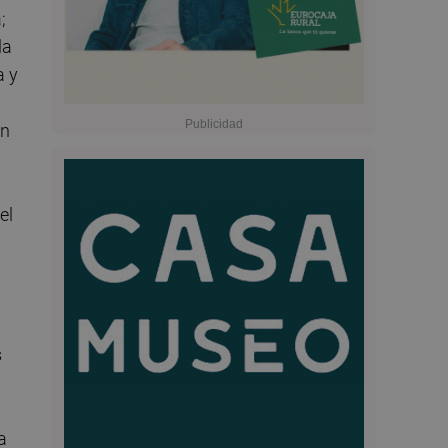
;
la
a y
ón
el
s
a