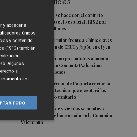
Últimas Noticias
do
1
Hispasat (Indra) se hace con el contrato
principal del proyecto espacial IRIS2 por
r y acceder a
 y
más de 1.600 millones
tificadores únicos
2
Venta de bonos y unión frente a China: claves
cios y contenido,
de la intervención de EEUU y Japón en el yen
os (1913)
también
calización
3
El transporte urbano por autobús aumenta
en
 web. Algunos
un 1,9% en junio en Comunitat Valenciana
d y
derecho a
hasta los 17,4 millones
ier momento en
4
El CEIP Rosa Serrano de Paiporta recibe la
visita del equipo técnico que ejecutará las
obras del forjado sanitario
PTAR TODO
5
La compraventa de viviendas se mantuvo
igual en junio que hace un año en la Comunitat
Valenciana