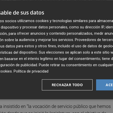
amos ante un acuerdo histórico que vertebra el territorio
dad como el agua”. En concreto, Pérez Llorca se ha referi
able de sus datos
ia de aguas residuales, “mejoras concretas en las
os socios utilizamos cookies y tecnologías similares para almacena
ra modernizar las instalaciones, adaptarlas a la normativa
dispositivo y procesar datos personales, como su dirección IP, iden
idad a las personas que habitan nuestros municipios”.
ción, para ofrecer anuncios y contenido personalizados, medir anun
n sobre la audiencia y mejorar los servicios.
Proveedores de tercer
sponsable de la Diputación, Vicent Mompó, quien ha
s datos para estos y otros fines, incluido el uso de datos de geolo
s plenos de ambas instituciones como “un paso decisivo 
rísticas del dispositivo. Sus elecciones se aplican solo a este sitio
a provincia, basado en la modernización, la sostenibilida
 basarse en el interés legítimo en lugar del consentimiento; tiene 
ara esos pueblos pequeños que ahorrarán recursos y que
guración de publicidad
. Puede retirar su consentimiento en cualqu
cuenta para garantizar su desarrollo y unos servicios
cookies
.
Política de privacidad
os”. En el marco de una jornada técnica sobre los retos y
RECHAZAR TODO
ACE
 ha considerado que la gestión eficaz del servicio “es una
ebe basarse en la anticipación”.
a insistido en “la vocación de servicio público que hemos