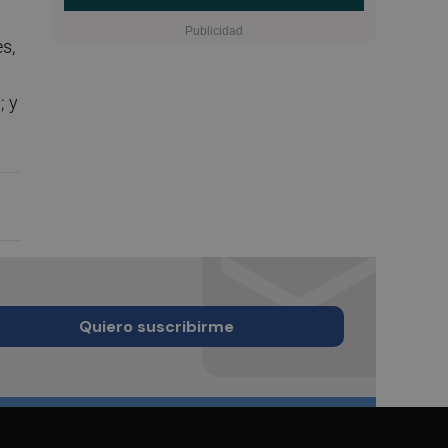
s,
; y
Quiero suscribirme