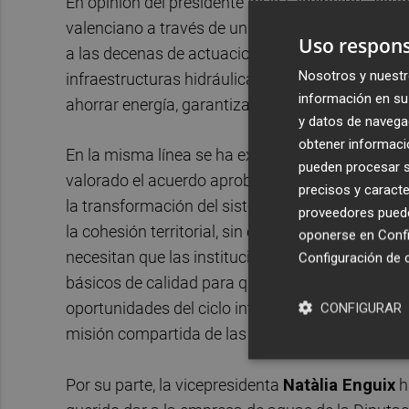
En opinión del presidente de la Generalitat, “est
valenciano a través de un bien de primera necesi
Uso respons
a las decenas de actuaciones previstas en mater
Nosotros y nuestr
infraestructuras hidráulicas que van a servir pa
información en su 
ahorrar energía, garantizando un servicio de cal
y datos de navega
obtener informació
En la misma línea se ha expresado el máximo re
pueden procesar su
valorado el acuerdo aprobado previamente en lo
precisos y caracte
la transformación del sistema de depuración en l
proveedores pueden
la cohesión territorial, sin olvidar el retorno p
oponerse en
Confi
necesitan que las instituciones les tengamos en 
Configuración de 
básicos de calidad para que se pueda vivir en ell
oportunidades del ciclo integral del agua, Mompó
CONFIGURAR
misión compartida de las administraciones que d
Por su parte, la vicepresidenta
Natàlia Enguix
h