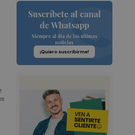
Suscríbete al canal
de Whatsapp
Siempre al día de las últimas
noticias
¡Quiero suscribirme!
e
os