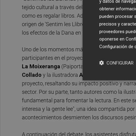
y datos de navega
tejido cultural a través del apoyo al sector med
obtener informació
como es regalar libros. Además, presentó otros 
pueden procesar su
origen de 'Sentim les Llibreries', subrayando el c
precisos y caracte
proveedores pueden
los efectos de la Dana en las escuelas de las po
oponerse en
Confi
Configuración de 
Uno de los momentos más enriquecedores de la jo
participantes en el proyecto:
L’Hort dels Frare
CONFIGURAR
La Moixeranga
(Paiporta). Junto a ellas, han p
Collado
y la ilustradora
Aitana Carrasco
. Las 
proyecto, resaltando su impacto positivo y narra
sector. Por su parte, tanto autores como la ilust
fundamental para fomentar la lectura. En este se
interesa y la gente lee", una idea compartida por
acontecimientos desmienten los discursos pesimis
A continuación del debate, los asistentes disfru