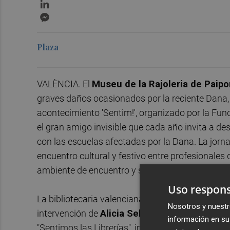
LinkedIn
Messenger
Plaza
VALÈNCIA. El
Museu de la Rajoleria de Paipo
graves daños ocasionados por la reciente Dana, h
acontecimiento 'Sentim!', organizado por la Fundac
el gran amigo invisible que cada año invita a de
con las escuelas afectadas por la Dana. La jorna
encuentro cultural y festivo entre profesionales d
ambiente de encuentro y solidaridad.
Uso respons
La bibliotecaria valenciana
Amparo Pons
ha sid
Nosotros y nuestr
intervención de
Alicia Sellés
, presidenta de la 
información en su 
"Sentimos las Librerías", impulsado por la Funda