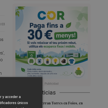
8:03
os
s',
do
n
Últimas Noticias
r y acceder a
1
tificadores únicos
El homenaje a Ferran Torres en Foios, en
 el