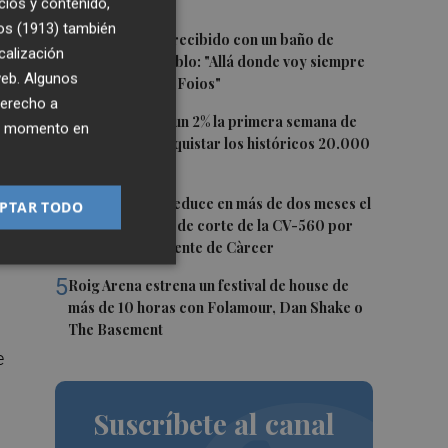
imágenes
cios y contenido,
os (1913)
también
2
Ferran Torres, recibido con un baño de
calización
masas en su pueblo: "Allá donde voy siempre
ar
 web. Algunos
digo que soy de Foios"
derecho a
3
El Ibex 35 sube un 2% la primera semana de
ier momento en
agosto tras conquistar los históricos 20.000
s
puntos
 y
4
La Diputación reduce en más de dos meses el
PTAR TODO
tiempo previsto de corte de la CV-560 por
las obras del puente de Càrcer
5
Roig Arena estrena un festival de house de
más de 10 horas con Folamour, Dan Shake o
The Basement
e
Suscríbete al canal
n