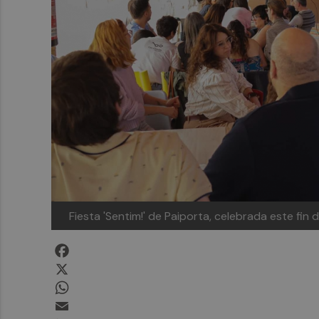
Fiesta 'Sentim!' de Paiporta, celebrada este fin
Facebook
X
WhatsApp
Email