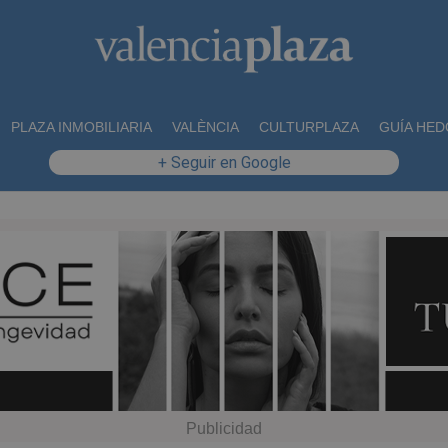
PLAZA INMOBILIARIA
VALÈNCIA
CULTURPLAZA
GUÍA HED
+ Seguir en Google