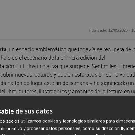
Publicado: 12/05/2025 ·
1
rta
, un espacio emblemático que todavía se recupera de l
a sido el escenario de la primera edición del
ión Full. Una iniciativa que surge de 'Sentim les Llibrerie
scubrir nuevas lecturas y que en esta ocasión se ha volca
da ha tenido lugar este fin de semana y ha significado un
el libro, autores, ilustradores y amantes de la lectura en u
able de sus datos
o la encargada de conducir el acontecimiento, dando a la
os socios utilizamos cookies y tecnologías similares para almacena
Fundación Full. Sellés Ha explicado en detalle el proyecto
dispositivo y procesar datos personales, como su dirección IP, iden
ción, destacando su objetivo que no es otro que fortalecer