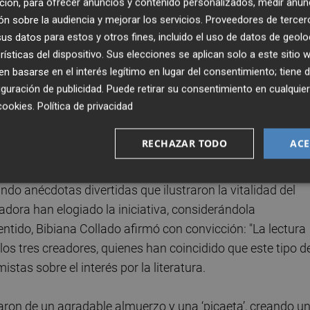
ción, para ofrecer anuncios y contenido personalizados, medir anun
iante la participación ciudadana en un acto tan agradable
n sobre la audiencia y mejorar los servicios.
Proveedores de tercer
proyectos que desarrolla la Fundación Full recordando el
s datos para estos y otros fines, incluido el uso de datos de geolo
arácter solidario de la edición de este año, dedicada a pali
rísticas del dispositivo. Sus elecciones se aplican solo a este sitio
 basarse en el interés legítimo en lugar del consentimiento; tiene 
blaciones afectadas.
guración de publicidad
. Puede retirar su consentimiento en cualqu
cookies
.
Política de privacidad
rnada ha sido el coloquio que ha reunido varias librería
s
(Alzira),
80 mundos
(Alicante),
Chus Libros
(San Juan)
RECHAZAR TODO
ACE
articipado el autor
Natxo Escandell
, la autora
Bibiana
librerías han compartido sus experiencias dentro del
ndo anécdotas divertidas que ilustraron la vitalidad del
radora han elogiado la iniciativa, considerándola
ntido, Bibiana Collado afirmó con convicción: "La lectura
 los tres creadores, quienes han coincidido que este tipo d
tas sobre el interés por la literatura.
taron de un agradable almuerzo y una ‘picaeta’, creando u