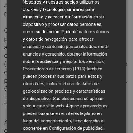
Nosotros y nuestros socios utilizamos
agentes en situaciones de congestión de la
cookies y tecnologías similares para
red.
almacenar y acceder a información en su
dispositivo y procesar datos personales,
Como principal novedad se ha probado, por
como su dirección IP, identificadores únicos
primera vez, la interoperabilidad entre la red
y datos de navegación, para ofrecer
autonómica de comunicaciones de
anuncios y contenido personalizados, medir
anuncios y contenido, obtener información
emergencias (Comdes) y la red estatal
sobre la audiencia y mejorar los servicios.
(Sirdee). Esta integración permite la creación
Proveedores de terceros (1913)
también
de grupos mixtos de intervención formados
pueden procesar sus datos para estos y
por distintos cuerpos, como policías locales,
otros fines, incluido el uso de datos de
Guardia Civil o Policía Nacional, utilizando
geolocalización precisos y características
tanto terminales móviles como sistemas
del dispositivo. Sus elecciones se aplican
Tetra o Tetrapol.
solo a este sitio web. Algunos proveedores
pueden basarse en el interés legítimo en
lugar del consentimiento; tiene derecho a
Asimismo, se han realizado pruebas de
oponerse en
Configuración de publicidad
.
cobertura de la red privada en el entorno del