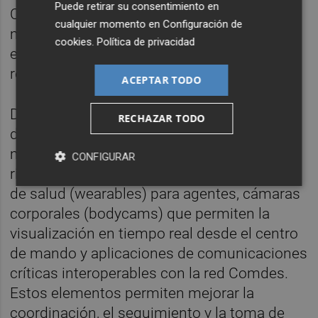
Puede retirar su consentimiento en
CCE y en zonas comerciales y urbanas del
cualquier momento en
Configuración de
municipio de l'Eliana con el objetivo de
cookies
.
Política de privacidad
evaluar su funcionamiento en escenarios
reales.
ACEPTAR TODO
Durante los ejercicios se han utilizado
RECHAZAR TODO
diferentes dispositivos diseñados para
mejorar la operativa en situaciones de
CONFIGURAR
riesgo, como dispositivos de monitorización
de salud (wearables) para agentes, cámaras
corporales (bodycams) que permiten la
visualización en tiempo real desde el centro
de mando y aplicaciones de comunicaciones
críticas interoperables con la red Comdes.
Estos elementos permiten mejorar la
coordinación, el seguimiento y la toma de