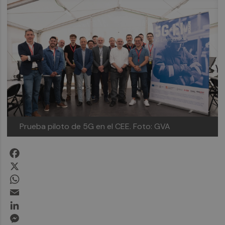
Prueba piloto de 5G en el CEE.
Foto: GVA
Facebook
X
WhatsApp
Email
LinkedIn
Messenger