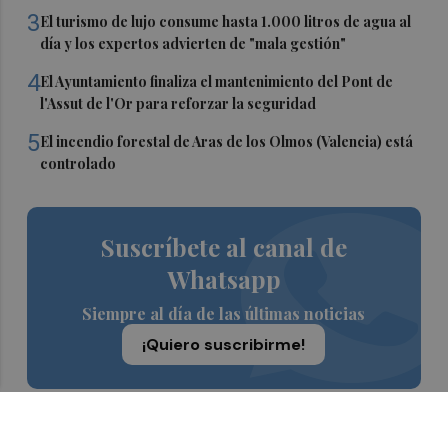
3
El turismo de lujo consume hasta 1.000 litros de agua al
día y los expertos advierten de "mala gestión"
4
El Ayuntamiento finaliza el mantenimiento del Pont de
l'Assut de l'Or para reforzar la seguridad
5
El incendio forestal de Aras de los Olmos (Valencia) está
controlado
Suscríbete al canal de
Whatsapp
Siempre al día de las últimas noticias
¡Quiero suscribirme!