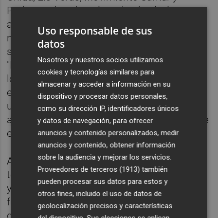
Podem País Valencià. De hecho, la única
ausencia fue la de
Compromís
, que todavía
Uso responsable de sus
no ha tomado una decisión definitiva sobre
datos
su participación en la candidatura.
Nosotros y nuestros socios utilizamos
"Nos parece importante que estemos todos
cookies y tecnologías similares para
los partidos que están en esta parte del
almacenar y acceder a información en su
espectro político y Compromís sin duda es
dispositivo y procesar datos personales,
uno de ellos", afirma López-Guitián, quien
como su dirección IP, identificadores únicos
asegura que permanecen "a la espera de que
y datos de navegación, para ofrecer
ellos tomen una decisión".
anuncios y contenido personalizados, medir
anuncios y contenido, obtener información
sobre la audiencia y mejorar los servicios.
Aunque las conversaciones se encuentran
Proveedores de terceros (1913)
también
todavía en una fase inicial, los participantes
pueden procesar sus datos para estos y
ya han fijado algunas bases de
otros fines, incluido el uso de datos de
funcionamiento. Entre ellas, que las
geolocalización precisos y características
decisiones sobre la eventual candidatura se