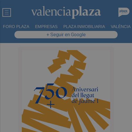
FORO PLAZA
EMPRESAS
PLAZA INMOBILIARIA
VALÈNCIA
+ Seguir en Google