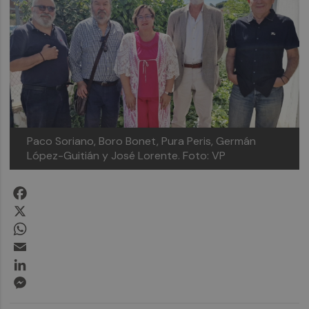
Paco Soriano, Boro Bonet, Pura Peris, Germán
López-Guitián y José Lorente.
Foto: VP
Facebook
X
WhatsApp
Email
LinkedIn
Messenger