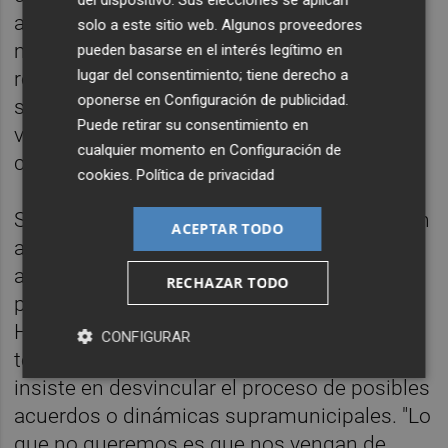
del dispositivo. Sus elecciones se aplican
adopten desde el ámbito estrictamente
solo a este sitio web. Algunos proveedores
municipal. "Las decisiones en lo que se
pueden basarse en el interés legítimo en
lugar del consentimiento; tiene derecho a
refiere a candidatos y puestos en las listas
oponerse en
Configuración de publicidad
.
se tomarán a nivel local y en base a
Puede retirar su consentimiento en
votaciones en las que participen los
cualquier momento en
Configuración de
ciudadanos", explica.
cookies
.
Política de privacidad
Sobre el mecanismo concreto, López-Guitián
ACEPTAR TODO
apunta que todavía no está cerrado, aunque
anticipa una fórmula similar a unas
RECHAZAR TODO
primarias: "Serán una especie de primarias.
Hay varios tipos, por lo tanto no sabemos
CONFIGURAR
todavía cuál". En ese sentido, el colectivo
insiste en desvincular el proceso de posibles
acuerdos o dinámicas supramunicipales. "Lo
que no queremos es que nos vengan de