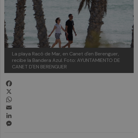
La playa Racó de Mar, en Canet d'en Berenguer,
recibe la Bandera Azul.
Foto: AYUNTAMIENTO DE
CANET D'EN BERENGUER
Facebook
X
WhatsApp
Email
LinkedIn
Messenger