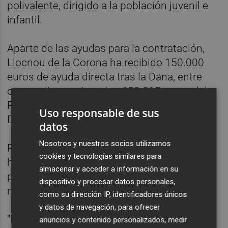
polivalente, dirigido a la población juvenil e
infantil.
Aparte de las ayudas para la contratación,
Llocnou de la Corona ha recibido 150.000
euros de ayuda directa tras la Dana, entre
otras, y tiene asignados 653.815 euros del
Pla Obert d’Inversions 24/27, informa la
Uso responsable de sus
Diputación.
datos
Nosotros y nuestros socios utilizamos
Por su parte, el presidente de la Diputación
cookies y tecnologías similares para
ha reafirmado su compromiso con los
almacenar y acceder a información en su
pueblos más pequeños, "los que más nos
dispositivo y procesar datos personales,
necesitan".
como su dirección IP, identificadores únicos
y datos de navegación, para ofrecer
"Llocnou de la Corona es el pueblo más
anuncios y contenido personalizados, medir