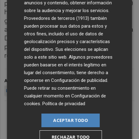
pequeño de España en extensión y tiene 120
anuncios y contenido, obtener información
sobre la audiencia y mejorar los servicios.
habitantes, pero está demostrando ser
Proveedores de terceros (1913)
también
grande en resiliencia tras la Dana", ha
pueden procesar sus datos para estos y
alabado Mompó, quien ha insistido en que la
otros fines, incluido el uso de datos de
Diputación "trabaja y trabajará con los
geolocalización precisos y características
pueblos dañados por la riada hasta que la
del dispositivo. Sus elecciones se aplican
reconstrucción sea total".
solo a este sitio web. Algunos proveedores
pueden basarse en el interés legítimo en
lugar del consentimiento; tiene derecho a
oponerse en
Configuración de publicidad
.
ARCHIVADO EN
DIPUTACIÓN DE VALENCIA
Puede retirar su consentimiento en
LLOCNOU DE LA CORONA
BUROCRACIA
cualquier momento en
Configuración de
cookies
.
Política de privacidad
ACEPTAR TODO
RECHAZAR TODO