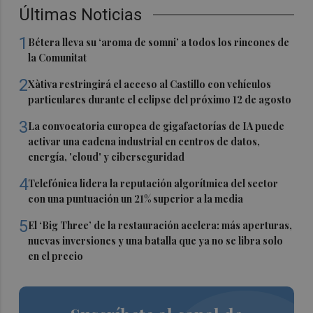
Últimas Noticias
1
Bétera lleva su ‘aroma de somni’ a todos los rincones de
la Comunitat
2
Xàtiva restringirá el acceso al Castillo con vehículos
particulares durante el eclipse del próximo 12 de agosto
3
La convocatoria europea de gigafactorías de IA puede
activar una cadena industrial en centros de datos,
energía, 'cloud' y ciberseguridad
4
Telefónica lidera la reputación algorítmica del sector
con una puntuación un 21% superior a la media
5
El ‘Big Three’ de la restauración acelera: más aperturas,
nuevas inversiones y una batalla que ya no se libra solo
en el precio