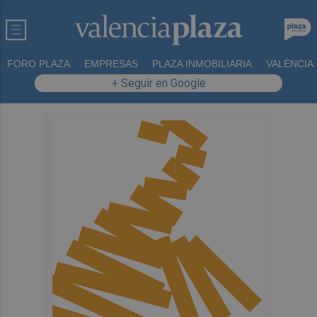
FORO PLAZA
EMPRESAS
PLAZA INMOBILIARIA
VALÈNCIA
+ Seguir en Google