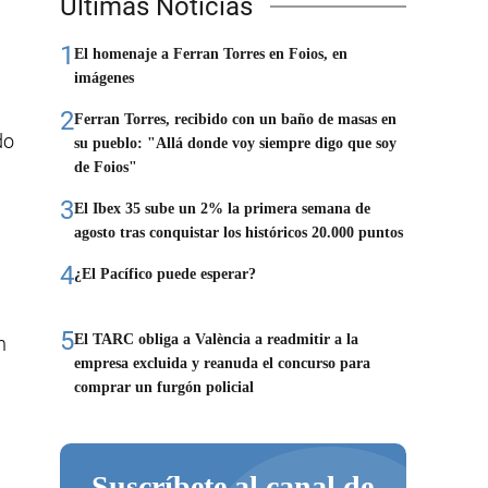
Últimas Noticias
1
El homenaje a Ferran Torres en Foios, en
imágenes
2
Ferran Torres, recibido con un baño de masas en
do
su pueblo: "Allá donde voy siempre digo que soy
de Foios"
3
El Ibex 35 sube un 2% la primera semana de
agosto tras conquistar los históricos 20.000 puntos
4
¿El Pacífico puede esperar?
5
El TARC obliga a València a readmitir a la
n
empresa excluida y reanuda el concurso para
comprar un furgón policial
Suscríbete al canal de