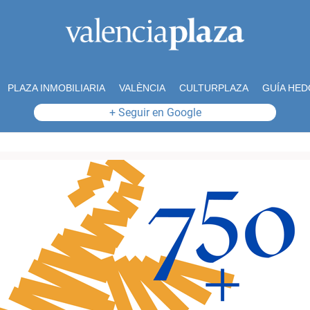
PLAZA INMOBILIARIA
VALÈNCIA
CULTURPLAZA
GUÍA HED
+ Seguir en Google