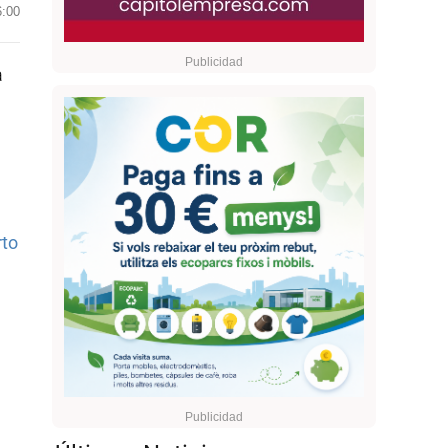
6:00
a
rto