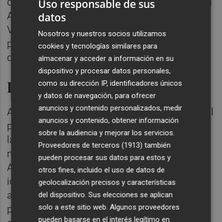
de Regeneració i Renovació Urbana del Nucli
Uso responsable de sus
Antic d’Oliva, així declarada per la Generalitat
datos
Valenciana en data 14 d'octubre de 2016
Nosotros y nuestros socios utilizamos
prèvia sol·licitud de l'Ajuntament d'Oliva de
cookies y tecnologías similares para
data 11 d’octubre de 2016.
almacenar y acceder a información en su
dispositivo y procesar datos personales,
Detalls de l’àrea geogràfica
como su dirección IP, identificadores únicos
y datos de navegación, para ofrecer
anuncios y contenido personalizados, medir
Aquesta zona, bàsicament, coincideix amb el
anuncios y contenido, obtener información
perímetre comprés entre la carretera N-332 i
sobre la audiencia y mejorar los servicios.
la muntanya de Santa Anna, des de l’entrada
Proveedores de terceros (1913)
también
nord, fins al carrer del Comte d’Oliva al sud.
pueden procesar sus datos para estos y
Aquesta àrea engloba 6 nuclis urbans amb
otros fines, incluido el uso de datos de
identitats i característiques singulars, però
geolocalización precisos y características
amb elements comuns, com La Vila – Nucli
del dispositivo. Sus elecciones se aplican
solo a este sitio web. Algunos proveedores
primitiu intramur; El Raval – Nucli primitiu
pueden basarse en el interés legítimo en