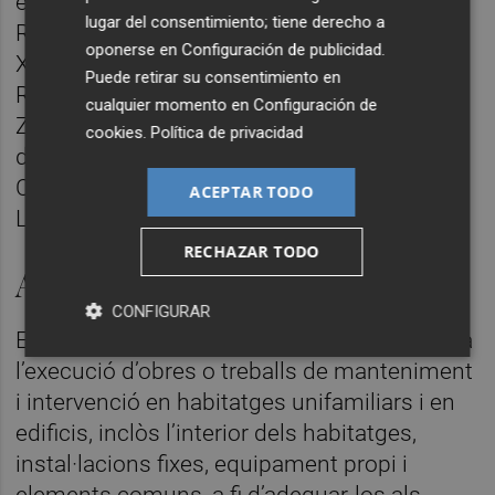
extramurs (muntanya de Santa Anna); El
lugar del consentimiento; tiene derecho a
Raval – Zona Gerreria (expansió Raval ss.
oponerse en
Configuración de publicidad
.
XVII-XVIII); El Raval – Zona Pinet (expansió
Puede retirar su consentimiento en
Raval ss. XVIII-XIX, muntanya de la Creu);
cualquier momento en
Configuración de
Zona expansió de la Vila extramurs – Barri
cookies
.
Política de privacidad
de Sant Francesc o la Zona col·legi La
Carrasca – Cementeri Vell – Senda dels
ACEPTAR TODO
Lladres.
RECHAZAR TODO
Actuacions subvencionables
CONFIGURAR
Entre les actuacions subvencionables, figura
l’execució d’obres o treballs de manteniment
i intervenció en habitatges unifamiliars i en
edificis, inclòs l’interior dels habitatges,
instal·lacions fixes, equipament propi i
elements comuns, a fi d’adequar-los als