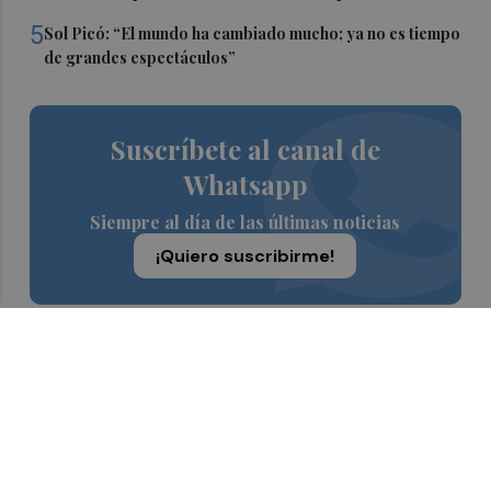
5
Sol Picó: “El mundo ha cambiado mucho; ya no es tiempo
de grandes espectáculos”
Suscríbete al canal de
Whatsapp
Siempre al día de las últimas noticias
¡Quiero suscribirme!