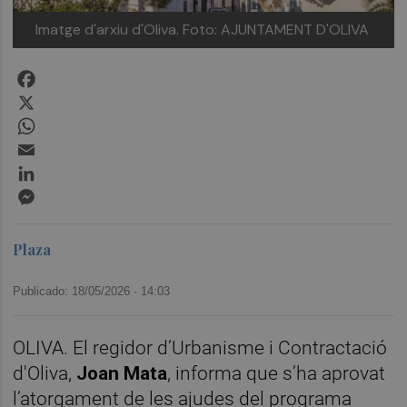
Imatge d'arxiu d'Oliva.
Foto: AJUNTAMENT D'OLIVA
Facebook
X
WhatsApp
Email
LinkedIn
Messenger
Plaza
Publicado: 18/05/2026 ·
14:03
OLIVA. El regidor d’Urbanisme i Contractació
d'Oliva,
Joan Mata
, informa que s’ha aprovat
l’atorgament de les ajudes del programa