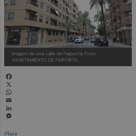
Imagen de una calle de Paiporta.
Foto:
AYUNTAMIENTO DE PAIPORTA
Facebook
X
WhatsApp
Email
LinkedIn
Messenger
Plaza