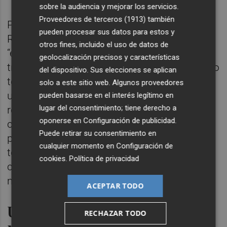
sobre la audiencia y mejorar los servicios.
Proveedores de terceros (1913)
también
Por su parte, la vicealcaldesa y concejala de
pueden procesar sus datos para estos y
Reconstrucción,
Marian Val
, ha añadido que
otros fines, incluido el uso de datos de
“estamos llevando a cabo políticas
geolocalización precisos y características
transversales en las que estamos incluyendo
del dispositivo. Sus elecciones se aplican
todas las esferas sociales. Hemos creado
solo a este sitio web. Algunos proveedores
una oficina de emergencias, estamos
pueden basarse en el interés legítimo en
lugar del consentimiento; tiene derecho a
realizando jornadas y talleres con la
oponerse en
Configuración de publicidad
.
ciudadanía y las asociaciones y estamos
Puede retirar su consentimiento en
participando en estudios y formaciones. Y
cualquier momento en
Configuración de
todas estas acciones las complementamos
cookies
.
Política de privacidad
con ayudas y subvenciones directas para
mejorar la vida de los vecinos y vecinas”.
ACEPTAR TODO
Una subvención total de 2,8
RECHAZAR TODO