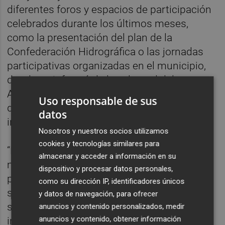
diferentes foros y espacios de participación
celebrados durante los últimos meses,
como la presentación del plan de la
Confederación Hidrográfica o las jornadas
participativas organizadas en el municipio,
donde se informó de la voluntad del
Ayuntamiento de poner en marcha medidas
Uso responsable de sus
de protección frente a posibles
datos
inundaciones.
Nosotros y nuestros socios utilizamos
cookies y tecnologías similares para
“Desde el Consistorio tenemos como
almacenar y acceder a información en su
máxima prioridad ofrecer a los paiportinos y
dispositivo y procesar datos personales,
paiportinas todas las líneas de apoyo y
como su dirección IP, identificadores únicos
subvenciones posibles para mejorar la
y datos de navegación, para ofrecer
seguridad y la protección frente a posibles
anuncios y contenido personalizados, medir
anuncios y contenido, obtener información
inundaciones”, ha concluido el alcalde.