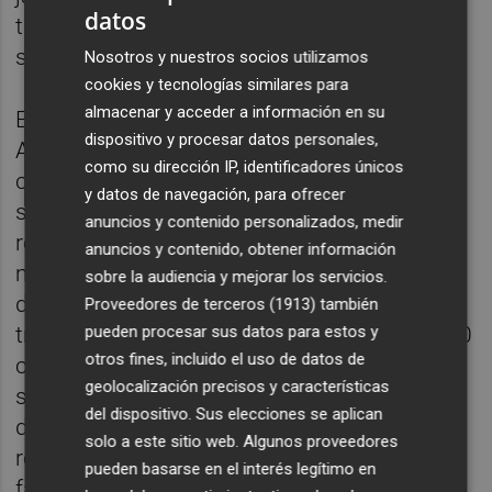
datos
tanto, son responsables de su retirada por
sus propios medios.
Nosotros y nuestros socios utilizamos
cookies y tecnologías similares para
almacenar y acceder a información en su
Entre estas medidas en las que incide el
dispositivo y procesar datos personales,
Ayuntamiento para preparar previa y
como su dirección IP, identificadores únicos
correctamente la poda de cara al día
y datos de navegación, para ofrecer
solicitado para su retirada se encuentran: la
anuncios y contenido personalizados, medir
realización de fajos atados con una longitud
anuncios y contenido, obtener información
máxima de 1,5 metros, la acumulación de
sobre la audiencia y mejorar los servicios.
dichos restos o siega en bolsas, que los
Proveedores de terceros (1913)
también
troncos contemplen diámetro máximo de 30
pueden procesar sus datos para estos y
otros fines, incluido el uso de datos de
centimetros o el peso máximo por elemento
geolocalización precisos y características
sean de 20 kilogramos y el peso total de los
del dispositivo. Sus elecciones se aplican
deshechos no superen los 200 kg en una
solo a este sitio web. Algunos proveedores
retirada, además de depositarla en la
pueden basarse en el interés legítimo en
fachado de la vivienda para facilitar su