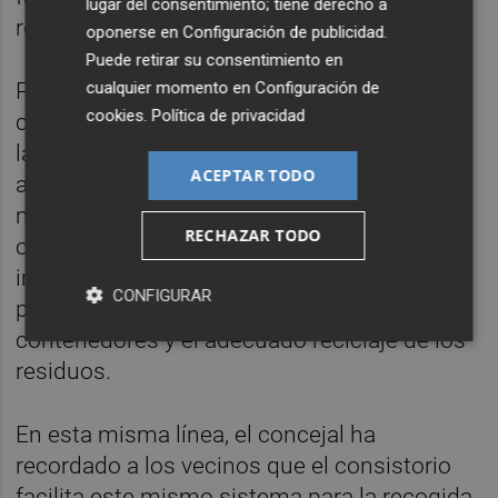
lugar del consentimiento; tiene derecho a
recogida.
oponerse en
Configuración de publicidad
.
Puede retirar su consentimiento en
Por otro lado, próximamente se habilitarán
cualquier momento en
Configuración de
cookies
.
Política de privacidad
carpas informativas en distintos puntos de
la ciudad para acercar aún más este servicio
ACEPTAR TODO
a los vecinos y resolver posibles dudas. Del
mismo modo, está previsto visitar los
RECHAZAR TODO
centros educativos en La Canyada para
impartir charlas al alumnado sobre buenas
CONFIGURAR
prácticas en cuanto al uso de los
contenedores y el adecuado reciclaje de los
residuos.
En esta misma línea, el concejal ha
recordado a los vecinos que el consistorio
facilita este mismo sistema para la recogida