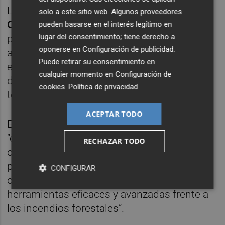
La Teniente Alcalde de Interior,
Nuria
solo a este sitio web. Algunos proveedores
Campos
, ha destacado que “la puesta a
pueden basarse en el interés legítimo en
lugar del consentimiento; tiene derecho a
punto de este sistema nos permite
oponerse en
Configuración de publicidad
.
anticiparnos al riesgo en un momento
Puede retirar su consentimiento en
especialmente sensible como es la llegada
cualquier momento en
Configuración de
del verano, cuando aumentan las
cookies
.
Política de privacidad
temperaturas y el peligro de incendios”.
ACEPTAR TODO
En este sentido, Campos ha subrayado que
“el proyecto Guardian es un ejemplo de
RECHAZAR TODO
cómo la innovación y la tecnología pueden
ponerse al servicio de la seguridad
CONFIGURAR
ciudadana, dotando a Paterna de
herramientas eficaces y avanzadas frente a
los incendios forestales”.