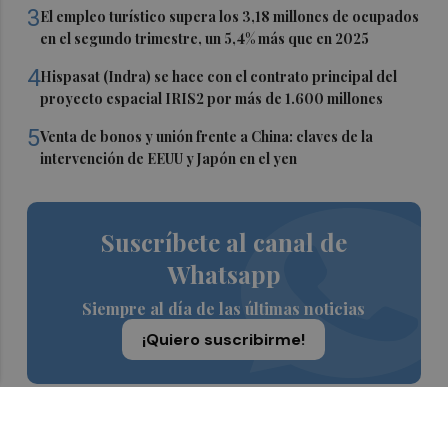
3
El empleo turístico supera los 3,18 millones de ocupados
en el segundo trimestre, un 5,4% más que en 2025
4
Hispasat (Indra) se hace con el contrato principal del
proyecto espacial IRIS2 por más de 1.600 millones
5
Venta de bonos y unión frente a China: claves de la
intervención de EEUU y Japón en el yen
Suscríbete al canal de
Whatsapp
Siempre al día de las últimas noticias
¡Quiero suscribirme!