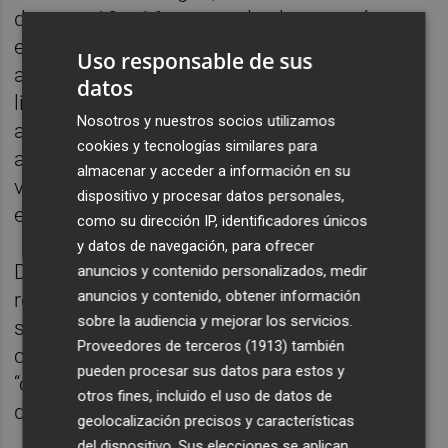
de entre 12 y 16 metros de altura, están
equipados con sistemas de aspersión de
Uso responsable de sus
alta presión capaces de lanzar hasta 1.000
datos
litros por minuto. Su principal función es
Nosotros y nuestros socios utilizamos
actuar de forma preventiva, activándose
cookies y tecnologías similares para
antes de que el fuego alcance zonas
almacenar y acceder a información en su
vulnerables para humedecer la vegetación y
dispositivo y procesar datos personales,
el suelo.
como su dirección IP, identificadores únicos
y datos de navegación, para ofrecer
De este modo, se incrementa la humedad
anuncios y contenido personalizados, medir
anuncios y contenido, obtener información
relativa del entorno y se reduce
sobre la audiencia y mejorar los servicios.
significativamente su capacidad de
Proveedores de terceros (1913)
también
combustión, creando un denominado
pueden procesar sus datos para estos y
“cortafuegos verde” que dificulta el avance
otros fines, incluido el uso de datos de
de las llamas.
geolocalización precisos y características
del dispositivo. Sus elecciones se aplican