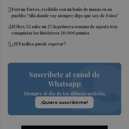
3
Ferran Torres, recibido con un baño de masas en su
pueblo: "Allá donde voy siempre digo que soy de Foios"
4
El Ibex 35 sube un 2% la primera semana de agosto tras
conquistar los históricos 20.000 puntos
5
¿El Pacífico puede esperar?
Suscríbete al canal de
Whatsapp
Siempre al día de las últimas noticias
¡Quiero suscribirme!