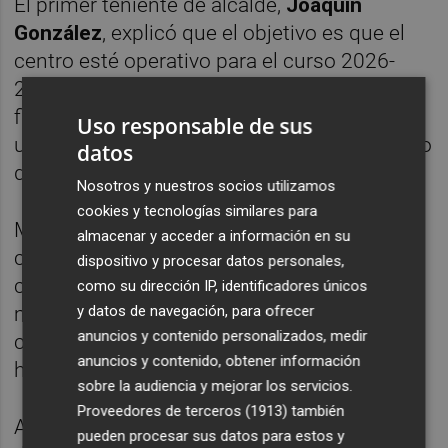
El primer teniente de alcalde,
Joaquín
González
, explicó que el objetivo es que el
centro esté operativo para el curso 2026-
2027. En caso de que el edificio no esté
finalizado a tiempo, se contemplará una
Uso responsable de sus
ubicación provisional para garantizar el inicio
datos
del curso.
Nosotros y nuestros socios utilizamos
cookies y tecnologías similares para
Mientras se construye la sede definitiva y se
almacenar y acceder a información en su
completan los trámites administrativos, las
dispositivo y procesar datos personales,
clases se impartirán en espacios
como su dirección IP, identificadores únicos
y datos de navegación, para ofrecer
municipales. Desde el Ayuntamiento han
anuncios y contenido personalizados, medir
calificado esta iniciativa como “un paso
anuncios y contenido, obtener información
histórico para el futuro de nuestra ciudad”.
sobre la audiencia y mejorar los servicios.
Proveedores de terceros (1913)
también
Además, este será el primer centro adscrito
pueden procesar sus datos para estos y