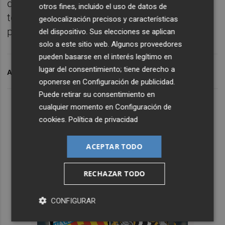
de la Universidad CEU Cardenal Herrera en
otros fines, incluido el uso de datos de
toda España. La presentación oficial del
geolocalización precisos y características
proyecto tendrá lugar en septiembre.
del dispositivo. Sus elecciones se aplican
solo a este sitio web. Algunos proveedores
pueden basarse en el interés legítimo en
lugar del consentimiento; tiene derecho a
ARCHIVADO EN
REQUENA
REQUENA-UTIEL
oponerse en
Configuración de publicidad
.
Puede retirar su consentimiento en
cualquier momento en
Configuración de
cookies
.
Política de privacidad
ACEPTAR TODO
RECHAZAR TODO
CONFIGURAR