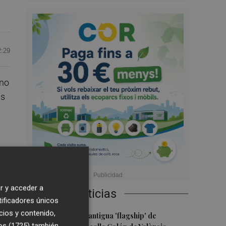
2:29
eno
as
 al
r y acceder a
Últimas Noticias
tificadores únicos
n
cios y contenido,
1
Oysho ocupa la antigua 'flagship' de
y
os (1725)
también