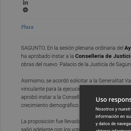
LinkedIn
Messenger
Plaza
SAGUNTO. En la sesión plenaria ordinaria del
Ay
ha aprobado instar a la
Conselleria de Justici
obras del nuevo Palacio de la Justicia de Sagun
Asimismo, se acordó solicitar a la Generalitat V
vinculante para la ejecución de las obras, garant
aprobó instar a la Conselleria de Justicia a prio
Uso respons
crecimiento demográfico del municipio y la comar
Nosotros y nuestr
información en su 
La proposición fue llevada al pleno por el PSPV
y datos de navega
salió adelante con los votos a favor del PSPV-
obtener informació