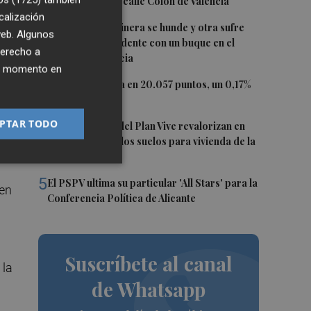
Nespresso en la calle Colón de València
calización
2
Una batea clochinera se hunde y otra sufre
 web. Algunos
daños en un incidente con un buque en el
derecho a
nta
puerto de Valencia
ier momento en
3
El Ibex 35 cierra en 20.057 puntos, un 0,17%
ura
más
PTAR TODO
4
Los concursos del Plan Vive revalorizan en
casi 12 millones los suelos para vivienda de la
Generalitat
5
El PSPV ultima su particular 'All Stars' para la
 en
Conferencia Política de Alicante
Suscríbete al canal
 la
de Whatsapp