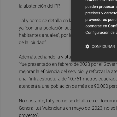
la abstención del PP.
pueden procesar su
precisos y caracte
proveedores pueden
Tal y como se detalla en la parte expositiva de 
oponerse en
Confi
ya “con una población superior a los 74.000 hab
Configuración de 
habitantes anuales”, por lo que requiere unos se
de la ciudad”.
CONFIGURAR
Además, echando la vista atrás, se recuerda que
“fue presentado en febrero de 2023 por el Govern 
mejorar la eficiencia del servicio y reforzar la 
una “infraestructura de 10.761 metros cuadrado
atenderá a una población de más de 90.000 pers
No obstante, tal y como se detalla en el documen
Generalitat Valenciana en mayo de 2023, no se 
proyecto”.