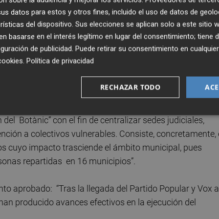
s datos para estos y otros fines, incluido el uso de datos de geolo
rísticas del dispositivo. Sus elecciones se aplican solo a este sitio
 basarse en el interés legítimo en lugar del consentimiento; tiene 
la moción presentada por el grupo socialista, Sagunto cue
guración de publicidad
. Puede retirar su consentimiento en cualqu
itantes y un crecimiento sostenido cercano a los 1.000
cookies
.
Política de privacidad
rvicios públicos “dimensionados a la realidad actual y fut
RECHAZAR TODO
ACE
 el proyecto del nuevo Palacio de la Justicia de Sagunto
del Botànic” con el fin de centralizar sedes judiciales,
atención a colectivos vulnerables. Consiste, concretamente,
s cuyo impacto trasciende el ámbito municipal, pues
onas repartidas en 16 municipios”.
to aprobado: “Tras la llegada del Partido Popular y Vox a
han producido avances efectivos en la ejecución del