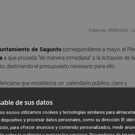
Publicado: 08/05/2026 ·
1
untamiento de Sagunto
correspondiente a mayo, el Pl
a
a que proceda “de manera inmediata” a la licitación de l
to, destinando el presupuesto necesario para ello.
alenciana que establezca un calendario público, claro y
izando su inicio en el menor plazo posible. Por último, se
rizar esta actuación dentro de sus inversiones, atendiendo
able de sus datos
ca y a la actual saturación de los servicios judiciales.
os socios utilizamos cookies y tecnologías similares para almacena
dispositivo y procesar datos personales, como su dirección IP, iden
-PSOE y defendida por su portavoz,
Javier Raro
. La moció
ción, para ofrecer anuncios y contenido personalizados, medir anun
PSOE, IP, Compromís per Sagunt, Vox y EU - Unides Podem 
n sobre la audiencia y mejorar los servicios.
Proveedores de tercer