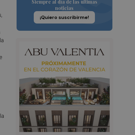
Siempre al día de las últimas
noticias
,
¡Quiero suscribirme!
a
la
e
la